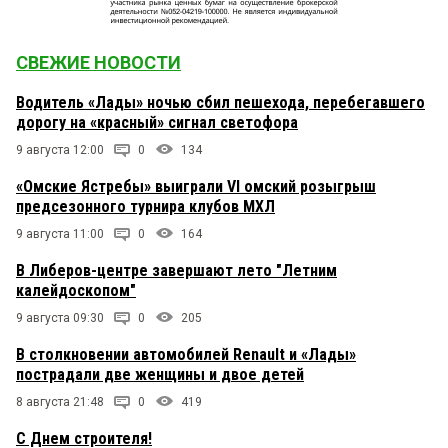
СВЕЖИЕ НОВОСТИ
Водитель «Лады» ночью сбил пешехода, перебегавшего
дорогу на «красный» сигнал светофора
9 августа 12:00
0
134
«Омские Ястребы» выиграли VI омский розыгрыш
предсезонного турнира клубов МХЛ
9 августа 11:00
0
164
В Либеров-центре завершают лето "Летним
калейдоскопом"
9 августа 09:30
0
205
В столкновении автомобилей Renault и «Лады»
пострадали две женщины и двое детей
8 августа 21:48
0
419
С Днем строителя!