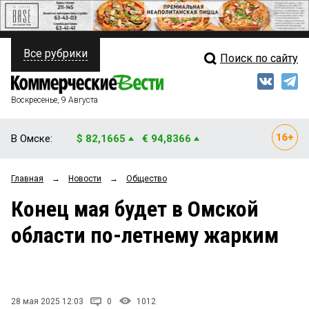
Все рубрики
Поиск по сайту
ПОЛИТИКА
Свежий выпуск
Медиа
ФИНАНСЫ
Воскресенье, 9 Августа
Кто есть кто
НЕДВИЖИМОСТЬ
В Омске:
$ 82,1665
€ 94,8366
Интервью
БИЗНЕС
Главная
→
Новости
→
Общество
Мнения
ОБЩЕСТВО
Конец мая будет в Омской
Рейтинги
ЗАКОН
области по-летнему жарким
Блоги
НОВОСТИ КОМПАНИЙ
Архив
ПРОИСШЕСТВИЯ
28 мая 2025 12:03
0
1012