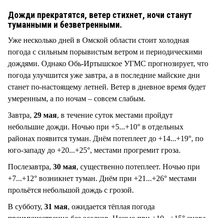
СТИЛЬ ЖИЗНИ
Дожди прекратятся, ветер стихнет, ночи станут
туманными и безветренными.
Уже несколько дней в Омской области стоит холодная
погода с сильным порывистым ветром и периодическими
дождями. Однако Обь-Иртышское УГМС прогнозирует, что
погода улучшится уже завтра, а в последние майские дни
станет по-настоящему летней. Ветер в дневное время будет
умеренным, а по ночам – совсем слабым.
Завтра,
29 мая
, в течение суток местами пройдут
небольшие дожди. Ночью при +5...+10° в отдельных
районах появится туман. Днём потеплеет до +14...+19°, по
юго-западу до +20...+25°, местами прогремит гроза.
Послезавтра,
30 мая
, существенно потеплеет. Ночью при
+7...+12° возникнет туман. Днём при +21...+26° местами
прольётся небольшой дождь с грозой.
В субботу,
31 мая
, ожидается тёплая погода