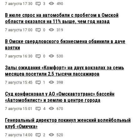
7 августа 17:30
3
490
В июле спрос на автомобили с пробегом в Омской
области оказался на 11% выше, чем год назад
7 августа 17:00
0
319
В Омске свердловского бизнесмена обвинили в даче
взятки
7 августа 16:30
0
530
Залы ожидания «Комфорт» на двух вокзалах за семь
месяцев посетили 2,5 тысячи пассажиров
7 августа 15:45
1
398
Суд конфисковал у АО «Омскавтотранс» бассейн
«Автомобилист» и землю в центре города
7 августа 15:01
4
670
Генеральный директор покинул женский волейбольный
клуб «Омичка»
7 августа 14:00
2
520