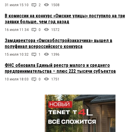
31 июля 15:10
2
1508
В комиссии на конкурс «Омские улицы» поступило на три
заявки больше, чем год назад
16 июля 11:34
0
1572
Замдиректора «Омскоблстройзаказчика» вышел в
полуфинал всероссийского конкурса
15 июля 10:32
1
1396
ФНС обновила Единый реестр малого и среднего
предпринимательства – плюс 222 тысячи субъектов
10 июля 18:03
0
1751