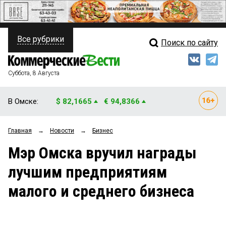
Все рубрики
Поиск по сайту
ПОЛИТИКА
Свежий выпуск
Медиа
ФИНАНСЫ
Суббота, 8 Августа
Кто есть кто
НЕДВИЖИМОСТЬ
В Омске:
$ 82,1665
€ 94,8366
Интервью
БИЗНЕС
Главная
→
Новости
→
Бизнес
Мнения
ОБЩЕСТВО
Мэр Омска вручил награды
Рейтинги
ЗАКОН
лучшим предприятиям
Блоги
НОВОСТИ КОМПАНИЙ
малого и среднего бизнеса
Архив
ПРОИСШЕСТВИЯ