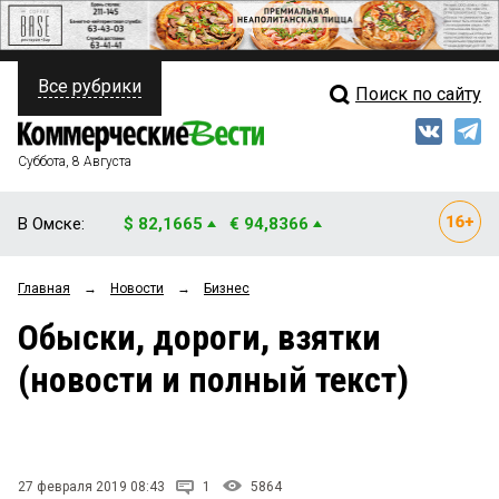
Все рубрики
Поиск по сайту
ПОЛИТИКА
Свежий выпуск
Медиа
ФИНАНСЫ
Суббота, 8 Августа
Кто есть кто
НЕДВИЖИМОСТЬ
В Омске:
$ 82,1665
€ 94,8366
Интервью
БИЗНЕС
Главная
→
Новости
→
Бизнес
Мнения
ОБЩЕСТВО
Обыски, дороги, взятки
Рейтинги
ЗАКОН
(новости и полный текст)
Блоги
НОВОСТИ КОМПАНИЙ
Архив
ПРОИСШЕСТВИЯ
27 февраля 2019 08:43
1
5864