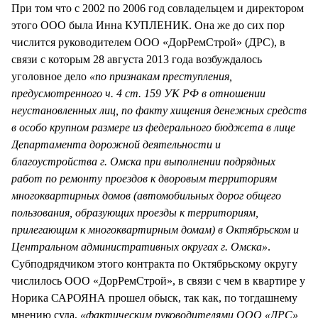
При том что с 2002 по 2006 год совладельцем и директором
этого ООО была Инна КУПЛЕНИК. Она же до сих пор
числится руководителем ООО «ДорРемСтрой» (ДРС), в
связи с которым 28 августа 2013 года возбуждалось
уголовное дело
«по признакам преступления,
предусмотренного ч. 4 ст. 159 УК РФ в отношении
неустановленных лиц, по факту хищения денежных средств
в особо крупном размере из федерального бюджета в лице
Департамента дорожной деятельности и
благоустройства г. Омска при выполнении подрядных
работ по ремонту проездов к дворовым территориям
многоквартирных домов (автомобильных дорог общего
пользования, образующих проезды к территориям,
прилегающим к многоквартирным домам) в Октябрьском и
Центральном административных округах г. Омска»
.
Субподрядчиком этого контракта по Октябрьскому округу
числилось ООО «ДорРемСтрой», в связи с чем в квартире у
Норика САРОЯНА прошел обыск, так как, по тогдашнему
мнению суда,
«фактическим руководителями ООО «ДРС»