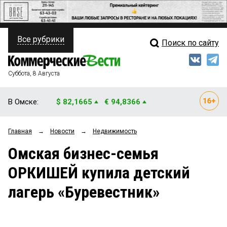
Все рубрики
Поиск по сайту
ПОЛИТИКА
Свежий выпуск
Медиа
ФИНАНСЫ
Суббота, 8 Августа
Кто есть кто
НЕДВИЖИМОСТЬ
В Омске:
$ 82,1665
€ 94,8366
Интервью
БИЗНЕС
Главная
→
Новости
→
Недвижимость
Мнения
ОБЩЕСТВО
Омская бизнес-семья
Рейтинги
ЗАКОН
ОРКИШЕЙ купила детский
Блоги
НОВОСТИ КОМПАНИЙ
лагерь «Буревестник»
Архив
ПРОИСШЕСТВИЯ