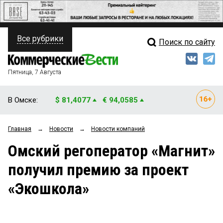
Все рубрики
Поиск по сайту
ПОЛИТИКА
Свежий выпуск
Медиа
ФИНАНСЫ
Пятница, 7 Августа
Кто есть кто
НЕДВИЖИМОСТЬ
В Омске:
$ 81,4077
€ 94,0585
Интервью
БИЗНЕС
Главная
→
Новости
→
Новости компаний
Мнения
ОБЩЕСТВО
Омский регоператор «Магнит»
Рейтинги
ЗАКОН
получил премию за проект
Блоги
НОВОСТИ КОМПАНИЙ
«Экошкола»
Архив
ПРОИСШЕСТВИЯ