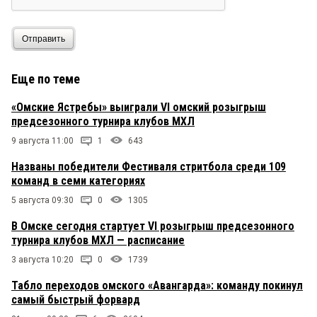
Отправить
Еще по теме
«Омские Ястребы» выиграли VI омский розыгрыш
предсезонного турнира клубов МХЛ
9 августа 11:00
1
643
Названы победители Фестиваля стритбола среди 109
команд в семи категориях
5 августа 09:30
0
1305
В Омске сегодня стартует VI розыгрыш предсезонного
турнира клубов МХЛ — расписание
3 августа 10:20
0
1739
Табло переходов омского «Авангарда»: команду покинул
самый быстрый форвард