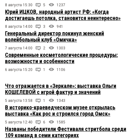
8 августа 15:30
5
1237
Юрий ИЦКОВ, народный артист РФ: «Когда
достигаешь потолка, становится неинтересно»
8 августа 14:00
3
941
Генеральный директор покинул женский
волейбольный клуб «Омичка»
7 августа 14:00
2
1303
Современные косметологические процедуры:
возможности и особенности
6 августа 15:20
1
1106
Что отражается в «Зеркале»: выставка Ольги
КОШЕЛЕВОЙ с игрой фактур и значений
5 августа 13:58
1
1343
В историко-краеведческом музее открылась
выставка «Как рос и строился город Омск»
5 августа 12:40
6
1585
Названы победители Фестиваля стритбола среди
109 команд в семи категориях