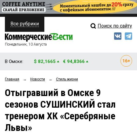
Все рубрики
Поиск по сайту
ПОЛИТИКА
Свежий выпуск
Медиа
ФИНАНСЫ
Понедельник, 10 Августа
Кто есть кто
НЕДВИЖИМОСТЬ
В Омске:
$ 82,1665
€ 94,8366
Интервью
БИЗНЕС
Главная
→
Новости
→
Стиль жизни
Мнения
ОБЩЕСТВО
Отыгравший в Омске 9
Рейтинги
ЗАКОН
сезонов СУШИНСКИЙ стал
Блоги
НОВОСТИ КОМПАНИЙ
тренером ХК «Серебряные
Архив
ПРОИСШЕСТВИЯ
Львы»
СТИЛЬ ЖИЗНИ