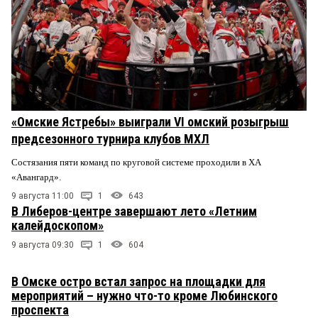
«Омские Ястребы» выиграли VI омский розыгрыш
предсезонного турнира клубов МХЛ
Состязания пяти команд по круговой системе проходили в ХА
«Авангард».
9 августа 11:00
1
643
В Либеров-центре завершают лето «Летним
калейдоскопом»
9 августа 09:30
1
604
В Омске остро встал запрос на площадки для
мероприятий – нужно что-то кроме Любинского
проспекта