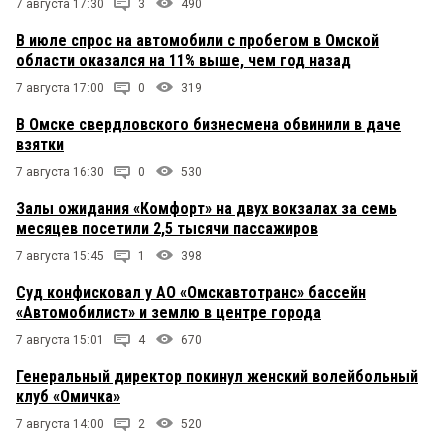
7 августа 17:30
3
490
В июле спрос на автомобили с пробегом в Омской
области оказался на 11% выше, чем год назад
7 августа 17:00
0
319
В Омске свердловского бизнесмена обвинили в даче
взятки
7 августа 16:30
0
530
Залы ожидания «Комфорт» на двух вокзалах за семь
месяцев посетили 2,5 тысячи пассажиров
7 августа 15:45
1
398
Суд конфисковал у АО «Омскавтотранс» бассейн
«Автомобилист» и землю в центре города
7 августа 15:01
4
670
Генеральный директор покинул женский волейбольный
клуб «Омичка»
7 августа 14:00
2
520