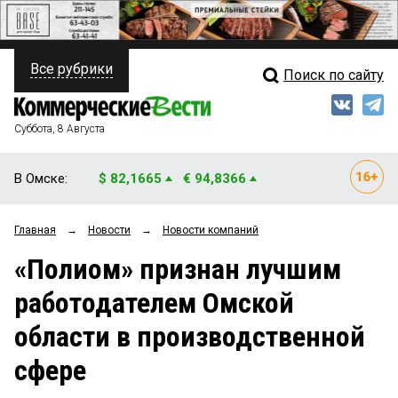
Все рубрики
Поиск по сайту
ПОЛИТИКА
Свежий выпуск
Медиа
ФИНАНСЫ
Суббота, 8 Августа
Кто есть кто
НЕДВИЖИМОСТЬ
В Омске:
$ 82,1665
€ 94,8366
Интервью
БИЗНЕС
Главная
→
Новости
→
Новости компаний
Мнения
ОБЩЕСТВО
«Полиом» признан лучшим
Рейтинги
ЗАКОН
работодателем Омской
Блоги
НОВОСТИ КОМПАНИЙ
области в производственной
Архив
ПРОИСШЕСТВИЯ
сфере