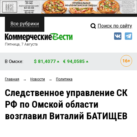
Все рубрики
Поиск по сайту
ПОЛИТИКА
Свежий выпуск
Медиа
ФИНАНСЫ
Пятница, 7 Августа
Кто есть кто
НЕДВИЖИМОСТЬ
В Омске:
$ 81,4077
€ 94,0585
Интервью
БИЗНЕС
Главная
→
Новости
→
Политика
Мнения
ОБЩЕСТВО
Следственное управление СК
Рейтинги
ЗАКОН
РФ по Омской области
Блоги
НОВОСТИ КОМПАНИЙ
возглавил Виталий БАТИЩЕВ
Архив
ПРОИСШЕСТВИЯ