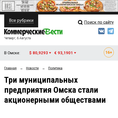
Все рубрики
Поиск по сайту
ПОЛИТИКА
Свежий выпуск
Медиа
ФИНАНСЫ
Четверг, 6 Августа
Кто есть кто
НЕДВИЖИМОСТЬ
В Омске:
$ 80,9293
€ 93,1901
Интервью
БИЗНЕС
Главная
→
Новости
→
Политика
Мнения
ОБЩЕСТВО
Три муниципальных
Рейтинги
ЗАКОН
предприятия Омска стали
Блоги
НОВОСТИ КОМПАНИЙ
акционерными обществами
Архив
ПРОИСШЕСТВИЯ