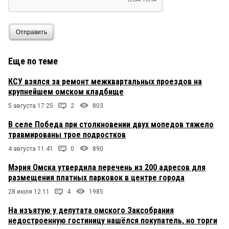
Отправить
Еще по теме
КСУ взялся за ремонт межквартальных проездов на
крупнейшем омском кладбище
5 августа 17:25
2
803
В селе Победа при столкновении двух мопедов тяжело
травмированы трое подростков
4 августа 11:41
0
890
Мэрия Омска утвердила перечень из 200 адресов для
размещения платных парковок в центре города
28 июля 12:11
4
1985
На изъятую у депутата омского Заксобрания
недостроенную гостиницу нашёлся покупатель, но торги