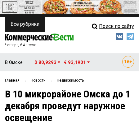
Все рубрики
Поиск по сайту
ПОЛИТИКА
Свежий выпуск
Медиа
ФИНАНСЫ
Четверг, 6 Августа
Кто есть кто
НЕДВИЖИМОСТЬ
В Омске:
$ 80,9293
€ 93,1901
Интервью
БИЗНЕС
Главная
→
Новости
→
Недвижимость
Мнения
ОБЩЕСТВО
В 10 микрорайоне Омска до 1
Рейтинги
ЗАКОН
декабря проведут наружное
Блоги
НОВОСТИ КОМПАНИЙ
освещение
Архив
ПРОИСШЕСТВИЯ