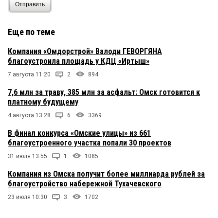
Отправить
Еще по теме
Компания «Омдорстрой» Валоди ГЕВОРГЯНА
благоустроила площадь у КДЦ «Иртыш»
7 августа 11:20
2
894
7,6 млн за траву, 385 млн за асфальт: Омск готовится к
платному будущему
4 августа 13:28
6
3369
В финал конкурса «Омские улицы» из 661
благоустроенного участка попали 30 проектов
31 июля 13:55
1
1085
Компания из Омска получит более миллиарда рублей за
благоустройство набережной Тухачевского
23 июля 10:30
3
1702