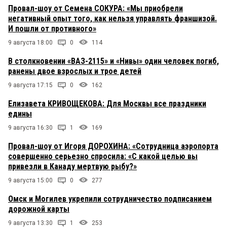
Провал-шоу от Семена СОКУРА: «Мы приобрели
негативный опыт того, как нельзя управлять франшизой.
И пошли от противного»
9 августа 18:00
0
114
В столкновении «ВАЗ-2115» и «Нивы» один человек погиб,
ранены двое взрослых и трое детей
9 августа 17:15
0
162
Елизавета КРИВОЩЕКОВА: Для Москвы все праздники
едины
9 августа 16:30
1
169
Провал-шоу от Игоря ДОРОХИНА: «Сотрудница аэропорта
совершенно серьезно спросила: «С какой целью вы
привезли в Канаду мертвую рыбу?»
9 августа 15:00
0
277
Омск и Могилев укрепили сотрудничество подписанием
дорожной карты
9 августа 13:30
1
253