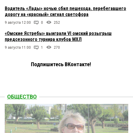
Водитель «Лады» ночью сбил пешехода, перебегавшего
дорогу на «красный» сигнал светофора
9 августа 12:00
0
252
«Омские Ястребы» выиграли VI омский розыгрыш
предсезонного турнира клубов МХЛ
9 августа 11:00
1
270
Подпишитесь ВКонтакте!
ОБЩЕСТВО