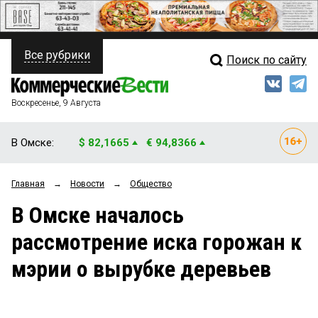
Все рубрики
Поиск по сайту
ПОЛИТИКА
Свежий выпуск
Медиа
ФИНАНСЫ
Воскресенье, 9 Августа
Кто есть кто
НЕДВИЖИМОСТЬ
В Омске:
$ 82,1665
€ 94,8366
Интервью
БИЗНЕС
Главная
→
Новости
→
Общество
Мнения
ОБЩЕСТВО
В Омске началось
Рейтинги
ЗАКОН
рассмотрение иска горожан к
Блоги
НОВОСТИ КОМПАНИЙ
мэрии о вырубке деревьев
Архив
ПРОИСШЕСТВИЯ