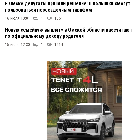
В Омске депутаты приняли решение: школьники смогут
пользоваться пересадочным тарифом
16 июля 10:01
1
1561
Новую семейную выплату в Омской области рассчитают
по официальному доходу родителя
15 июля 12:33
1
1614