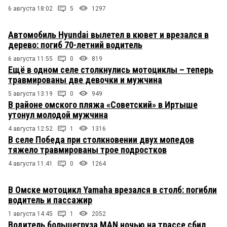
6 августа 18:02
5
1297
Автомобиль Hyundai вылетел в кювет и врезался в
дерево: погиб 70-летний водитель
6 августа 11:55
0
819
Ещё в одном селе столкнулись мотоциклы – теперь
травмированы две девочки и мужчина
5 августа 13:19
0
949
В районе омского пляжа «Советский» в Иртыше
утонул молодой мужчина
4 августа 12:52
1
1316
В селе Победа при столкновении двух мопедов
тяжело травмированы трое подростков
4 августа 11:41
0
1264
В Омске мотоцикл Yamaha врезался в столб: погибли
водитель и пассажир
1 августа 14:45
1
2052
Водитель большегруза MAN ночью на трассе сбил