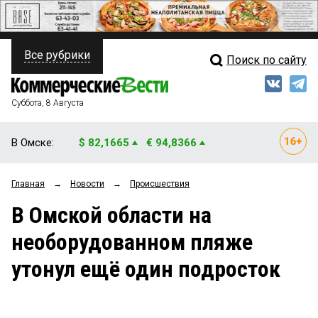
Все рубрики
Поиск по сайту
ПОЛИТИКА
Свежий выпуск
Медиа
ФИНАНСЫ
Суббота, 8 Августа
Кто есть кто
НЕДВИЖИМОСТЬ
В Омске:
$ 82,1665
€ 94,8366
Интервью
БИЗНЕС
Главная
→
Новости
→
Происшествия
Мнения
ОБЩЕСТВО
В Омской области на
Рейтинги
ЗАКОН
необорудованном пляже
Блоги
НОВОСТИ КОМПАНИЙ
утонул ещё один подросток
Архив
ПРОИСШЕСТВИЯ