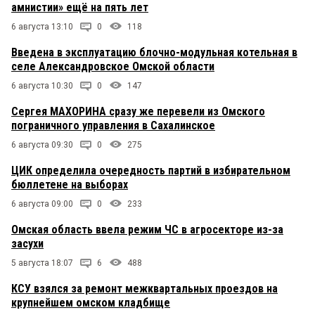
амнистии» ещё на пять лет
6 августа 13:10
0
118
Введена в эксплуатацию блочно-модульная котельная в
селе Александровское Омской области
6 августа 10:30
0
147
Сергея МАХОРИНА сразу же перевели из Омского
пограничного управления в Сахалинское
6 августа 09:30
0
275
ЦИК определила очередность партий в избирательном
бюллетене на выборах
6 августа 09:00
0
233
Омская область ввела режим ЧС в агросекторе из-за
засухи
5 августа 18:07
6
488
КСУ взялся за ремонт межквартальных проездов на
крупнейшем омском кладбище