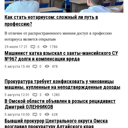
Как стать нотариусом: сложный ли путь в
профессию?
В отличие от распространенного мнения доступ в профессию
нотариуса является открытым
29 июля 17:21
0
1786
Машинист катка взыскал с ханты-мансийского СУ
№967 долги и компенсации вреда
5 августа 15:44
0
478
Прокуратура требует конфисковать у чиновницы
машины, купленные на неподтвержденные доходы
5 августа 12:01
3
1280
В Омской области объявлен в розыск рецидивист
Дмитрий ОЛЕННИКОВ
5 августа 10:00
0
628
Бывший прокурор Центрального округа Омска
возглавил прокуратуру Алтайского края