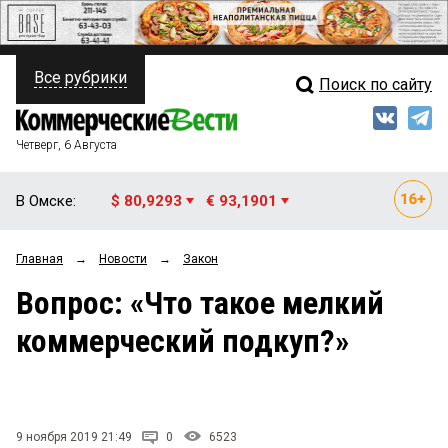
Все рубрики
Поиск по сайту
ПОЛИТИКА
Свежий выпуск
Медиа
ФИНАНСЫ
Четверг, 6 Августа
Кто есть кто
НЕДВИЖИМОСТЬ
В Омске:
$ 80,9293
€ 93,1901
Интервью
БИЗНЕС
Главная
→
Новости
→
Закон
Мнения
ОБЩЕСТВО
Вопрос: «Что такое мелкий
Рейтинги
ЗАКОН
коммерческий подкуп?»
Блоги
НОВОСТИ КОМПАНИЙ
Архив
ПРОИСШЕСТВИЯ
9 ноября 2019 21:49
0
6523