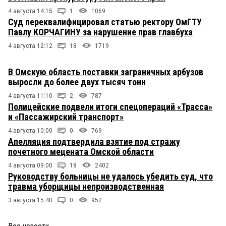
4 августа 14:15
1
1069
Суд переквалифицировал статью ректору ОмГТУ
Павлу КОРЧАГИНУ за нарушение прав главбуха
4 августа 12:12
18
1719
В Омскую область поставки заграничных арбузов
выросли до более двух тысяч тонн
4 августа 11:10
2
787
Полицейские подвели итоги спецопераций «Трасса»
и «Пассажирский транспорт»
4 августа 10:00
0
769
Апелляция подтвердила взятие под стражу
почетного мецената Омской области
4 августа 09:00
18
2402
Руководству больницы не удалось убедить суд, что
травма уборщицы непроизводственная
3 августа 15:40
0
952