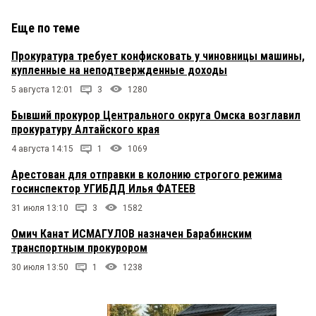
Еще по теме
Прокуратура требует конфисковать у чиновницы машины,
купленные на неподтвержденные доходы
5 августа 12:01
3
1280
Бывший прокурор Центрального округа Омска возглавил
прокуратуру Алтайского края
4 августа 14:15
1
1069
Арестован для отправки в колонию строгого режима
госинспектор УГИБДД Илья ФАТЕЕВ
31 июля 13:10
3
1582
Омич Канат ИСМАГУЛОВ назначен Барабинским
транспортным прокурором
30 июля 13:50
1
1238