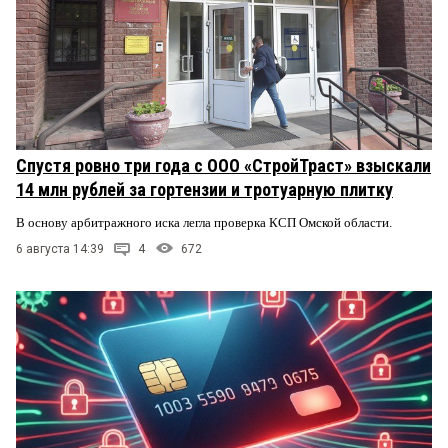
Спустя ровно три года с ООО «СтройТраст» взыскали
14 млн рублей за гортензии и тротуарную плитку
В основу арбитражного иска легла проверка КСП Омской области.
6 августа 14:39
4
672