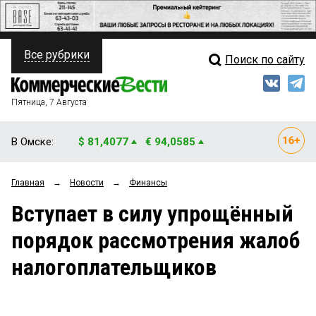
Все рубрики
Поиск по сайту
ПОЛИТИКА
Свежий выпуск
Медиа
ФИНАНСЫ
Пятница, 7 Августа
Кто есть кто
НЕДВИЖИМОСТЬ
В Омске:
$ 81,4077
€ 94,0585
Интервью
БИЗНЕС
Главная
→
Новости
→
Финансы
Мнения
ОБЩЕСТВО
Вступает в силу упрощённый
Рейтинги
ЗАКОН
порядок рассмотрения жалоб
Блоги
НОВОСТИ КОМПАНИЙ
налогоплательщиков
Архив
ПРОИСШЕСТВИЯ