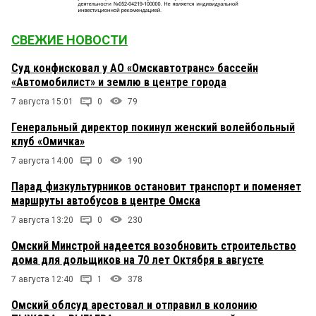
СВЕЖИЕ НОВОСТИ
Суд конфисковал у АО «Омскавтотранс» бассейн
«Автомобилист» и землю в центре города
7 августа 15:01
0
79
Генеральный директор покинул женский волейбольный
клуб «Омичка»
7 августа 14:00
0
190
Парад физкультурников остановит транспорт и поменяет
маршруты автобусов в центре Омска
7 августа 13:20
0
230
Омский Минстрой надеется возобновить строительство
дома для дольщиков на 70 лет Октября в августе
7 августа 12:40
1
378
Омский облсуд арестовал и отправил в колонию