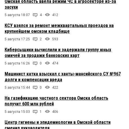
Омская область ввела режим ЧС в агросекторе из-за
засухи
5 августа 18:07
4
412
КСУ взялся за ремонт межквартальных проездов на
крупнейшем омском кладбище
5 августа 17:25
2
593
Киберсыщики вычислили и задержали группу юных
омичей за продажи банковских карт
5 августа 16:26
0
474
Машинист катка взыскал с ханты-мансийского СУ №967
долги и компенсации вреда
5 августа 15:44
0
422
На газификацию частного сектора Омска область
получит 600 млн рублей
5 августа 15:03
1
406
Центр гигиены и эпидемиологии в Омской области
сменил руководителя