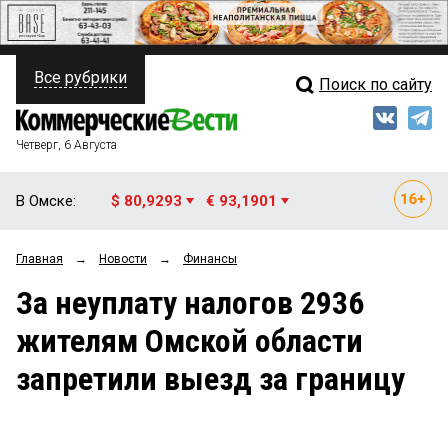
Все рубрики
Поиск по сайту
ПОЛИТИКА
Свежий выпуск
Медиа
ФИНАНСЫ
Четверг, 6 Августа
Кто есть кто
НЕДВИЖИМОСТЬ
В Омске:
$ 80,9293
€ 93,1901
Интервью
БИЗНЕС
Главная
→
Новости
→
Финансы
Мнения
ОБЩЕСТВО
За неуплату налогов 2936
Рейтинги
ЗАКОН
жителям Омской области
Блоги
НОВОСТИ КОМПАНИЙ
запретили выезд за границу
Архив
ПРОИСШЕСТВИЯ