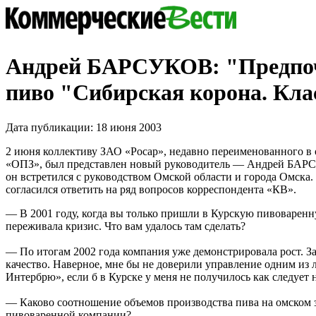
Андрей БАРСУКОВ: "Предпо
пиво "Сибирская корона. Кла
Дата публикации: 18 июня 2003
2 июня коллективу ЗАО «Росар», недавно переименованного 
«ОПЗ», был представлен новый руководитель — Андрей БАРС
он встретился с руководством Омской области и города Омска.
согласился ответить на ряд вопросов корреспондента «КВ».
— В 2001 году, когда вы только пришли в Курскую пивоварен
переживала кризис. Что вам удалось там сделать?
— По итогам 2002 года компания уже демонстрировала рост. З
качество. Наверное, мне бы не доверили управление одним из
Интербрю», если б в Курске у меня не получилось как следует 
— Каково соотношение объемов производства пива на омском з
пивоваренной компании?