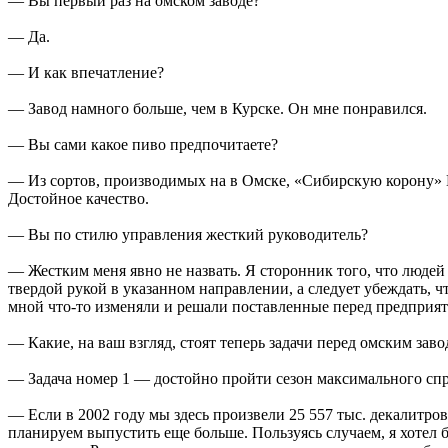
— Вы первый раз на омском заводе?
— Да.
— И как впечатление?
— Завод намного больше, чем в Курске. Он мне понравился.
— Вы сами какое пиво предпочитаете?
— Из сортов, производимых на в Омске, «Сибирскую корону» 
Достойное качество.
— Вы по стилю управления жесткий руководитель?
— Жестким меня явно не назвать. Я сторонник того, что людей 
твердой рукой в указанном направлении, а следует убеждать, ч
мной что-то изменяли и решали поставленные перед предприят
— Какие, на ваш взгляд, стоят теперь задачи перед омским зав
— Задача номер 1 — достойно пройти сезон максимального спр
— Если в 2002 году мы здесь произвели 25 557 тыс. декалитров
планируем выпустить еще больше. Пользуясь случаем, я хотел 