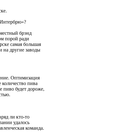
ке.
 Интербрю»?
 местный брэнд
ом порой ради
рске самая большая
и на другие заводы
ение. Оптимизация
 количество пива
е пиво будет дороже,
стью.
вряд ли кто-то
пании удалось
авленческая команда.