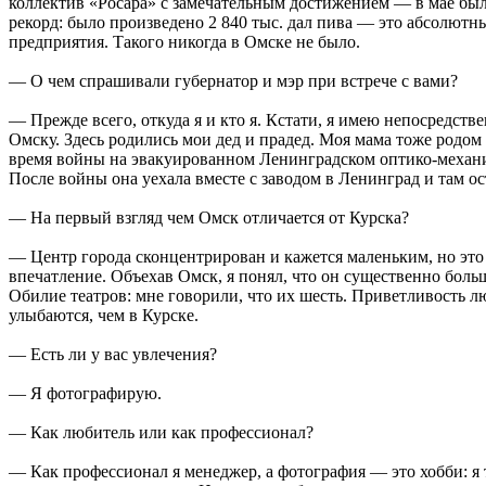
коллектив «Росара» с замечательным достижением — в мае бы
рекорд: было произведено 2 840 тыс. дал пива — это абсолютн
предприятия. Такого никогда в Омске не было.
— О чем спрашивали губернатор и мэр при встрече с вами?
— Прежде всего, откуда я и кто я. Кстати, я имею непосредств
Омску. Здесь родились мои дед и прадед. Моя мама тоже родом 
время войны на эвакуированном Ленинградском оптико-механ
После войны она уехала вместе с заводом в Ленинград и там ос
— На первый взгляд чем Омск отличается от Курска?
— Центр города сконцентрирован и кажется маленьким, но эт
впечатление. Объехав Омск, я понял, что он существенно больш
Обилие театров: мне говорили, что их шесть. Приветливость л
улыбаются, чем в Курске.
— Есть ли у вас увлечения?
— Я фотографирую.
— Как любитель или как профессионал?
— Как профессионал я менеджер, а фотография — это хобби: я