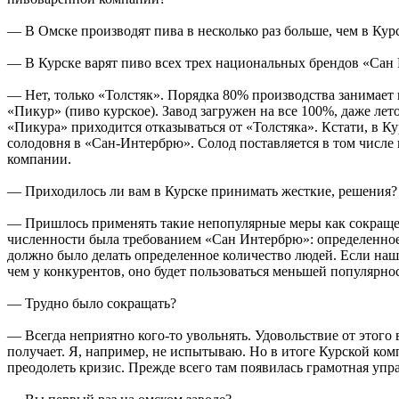
— В Омске производят пива в несколько раз больше, чем в Курс
— В Курске варят пиво всех трех национальных брендов «Сан
— Нет, только «Толстяк». Порядка 80% производства занимает
«Пикур» (пиво курское). Завод загружен на все 100%, даже лет
«Пикура» приходится отказываться от «Толстяка». Кстати, в Ку
солодовня в «Сан-Интербрю». Солод поставляется в том числе 
компании.
— Приходилось ли вам в Курске принимать жесткие, решения?
— Пришлось применять такие непопулярные меры как сокращ
численности была требованием «Сан Интербрю»: определенное
должно было делать определенное количество людей. Если наш
чем у конкурентов, оно будет пользоваться меньшей популярно
— Трудно было сокращать?
— Всегда неприятно кого-то увольнять. Удовольствие от этого 
получает. Я, например, не испытываю. Но в итоге Курской ком
преодолеть кризис. Прежде всего там появилась грамотная упр