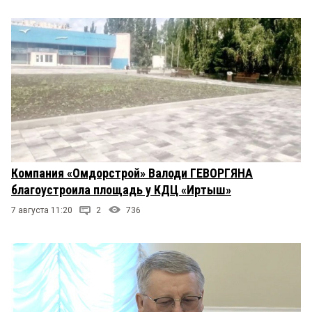
Компания «Омдорстрой» Валоди ГЕВОРГЯНА
благоустроила площадь у КДЦ «Иртыш»
7 августа 11:20
2
736