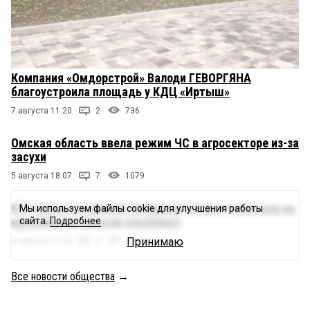
Компания «Омдорстрой» Валоди ГЕВОРГЯНА
благоустроила площадь у КДЦ «Иртыш»
7 августа 11:20
2
736
Омская область ввела режим ЧС в агросекторе из-за
засухи
5 августа 18:07
7
1079
КСУ взялся за ремонт межквартальных проездов на
Мы используем файлы cookie для улучшения работы
крупнейшем омском кладбище
сайта.
Подробнее
Принимаю
5 августа 17:25
3
1393
Все новости общества
→