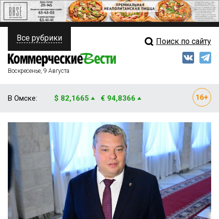
Все рубрики
Поиск по сайту
ПОЛИТИКА
Свежий выпуск
Медиа
ФИНАНСЫ
Воскресенье, 9 Августа
Кто есть кто
НЕДВИЖИМОСТЬ
В Омске:
$ 82,1665
€ 94,8366
Интервью
БИЗНЕС
Мнения
ОБЩЕСТВО
Рейтинги
ЗАКОН
Блоги
НОВОСТИ КОМПАНИЙ
Архив
ПРОИСШЕСТВИЯ
СТИЛЬ ЖИЗНИ