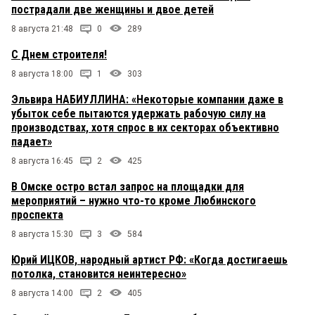
пострадали две женщины и двое детей
8 августа 21:48
0
289
С Днем строителя!
8 августа 18:00
1
303
Эльвира НАБИУЛЛИНА: «Некоторые компании даже в
убыток себе пытаются удержать рабочую силу на
производствах, хотя спрос в их секторах объективно
падает»
8 августа 16:45
2
425
В Омске остро встал запрос на площадки для
мероприятий – нужно что-то кроме Любинского
проспекта
8 августа 15:30
3
584
Юрий ИЦКОВ, народный артист РФ: «Когда достигаешь
потолка, становится неинтересно»
8 августа 14:00
2
405