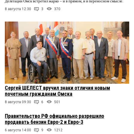
Делегации Омск встретил жарко – и в прямом, и в переносном смысле.
8 августа 12:30
3
370
Сергей ШЕЛЕСТ вручил знаки отличия новым
почетным гражданам Омска
8 августа 09:30
6
501
Правительство РФ официально разрешило
продавать бензин Евро-2 и Евро-3
6 августа 14:00
9
1212