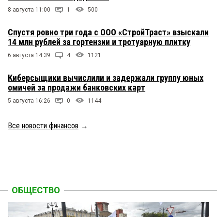
8 августа 11:00
1
500
Спустя ровно три года с ООО «СтройТраст» взыскали
14 млн рублей за гортензии и тротуарную плитку
6 августа 14:39
4
1121
Киберсыщики вычислили и задержали группу юных
омичей за продажи банковских карт
5 августа 16:26
0
1144
Все новости финансов
→
ОБЩЕСТВО