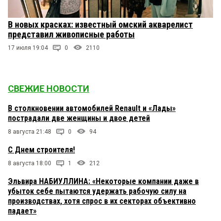
В новых красках: известный омский акварелист
представил живописные работы
17 июля 19:04
0
2110
СВЕЖИЕ НОВОСТИ
В столкновении автомобилей Renault и «Лады»
пострадали две женщины и двое детей
8 августа 21:48
0
94
С Днем строителя!
8 августа 18:00
1
212
Эльвира НАБИУЛЛИНА: «Некоторые компании даже в
убыток себе пытаются удержать рабочую силу на
производствах, хотя спрос в их секторах объективно
падает»