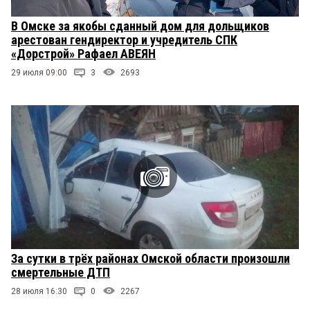
В Омске за якобы сданный дом для дольщиков
арестован гендиректор и учредитель СПК
«Дорстрой» Рафаел АВЕЯН
29 июля 09:00
3
2693
За сутки в трёх районах Омской области произошли
смертельные ДТП
28 июля 16:30
0
2267