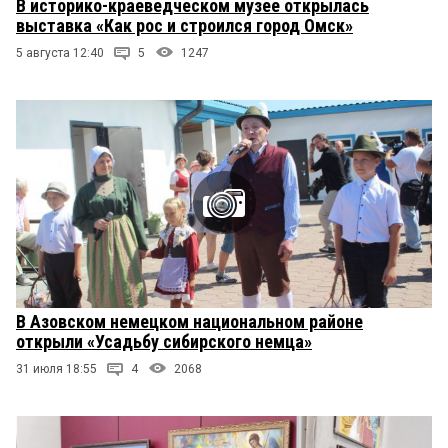
В историко-краеведческом музее открылась
выставка «Как рос и строился город Омск»
5 августа 12:40
5
1247
В Азовском немецком национальном районе
открыли «Усадьбу сибирского немца»
31 июля 18:55
4
2068