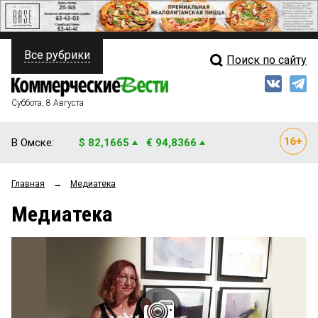
Все рубрики
Поиск по сайту
ПОЛИТИКА
Свежий выпуск
Медиа
ФИНАНСЫ
Суббота, 8 Августа
Кто есть кто
НЕДВИЖИМОСТЬ
В Омске:
$ 82,1665
€ 94,8366
Интервью
БИЗНЕС
Главная
→
Медиатека
Мнения
ОБЩЕСТВО
Медиатека
Рейтинги
ЗАКОН
Блоги
НОВОСТИ КОМПАНИЙ
Архив
ПРОИСШЕСТВИЯ
СТИЛЬ ЖИЗНИ