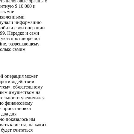
ь налоговые органы о
нтную $ 10 000 и
ась «не
выявленными
получали информацию
дробили свои операции
99. Нередко и сами
 указ противоречил
айне, разрешающему
только самим
ой операция может
 противодействии
тем», обязательному
иным имуществом на
тельности увеличился
 по финансовому
е приостановка
 два дня
но показалось им
ать клиента, на каких
будет считаться