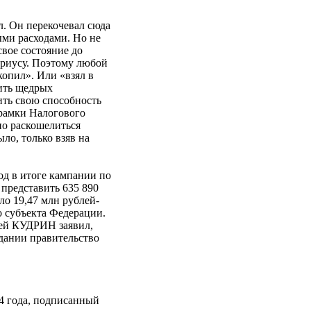
л. Он перекочевал сюда
ыми расходами. Но не
вое состояние до
ариусу. Поэтому любой
копил». Или «взял в
сить щедрых
ить свою способность
 рамки Налогового
но раскошелиться
о, только взяв на
од в итоге кампании по
представить 635 890
ло 19,47 млн рублей-
го субъекта Федерации.
сей КУДРИН заявил,
едании правительство
4 года, подписанный