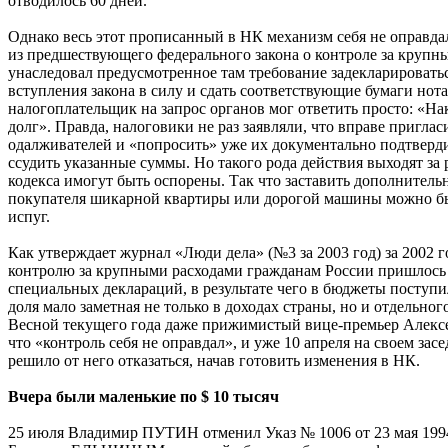
отводилось 60 дней.
Однако весь этот прописанный в НК механизм себя не оправда
из предшествующего федерального закона о контроле за крупн
унаследовал предусмотренное там требование задекларироватьс
вступления закона в силу и сдать соответствующие бумаги нот
налогоплательщик на запрос органов мог ответить просто: «На
долг». Правда, налоговики не раз заявляли, что вправе пригла
одалживателей и «попросить» уже их документально подтверд
ссудить указанные суммы. Но такого рода действия выходят за
кодекса имогут быть оспорены. Так что заставить дополнитель
покупателя шикарной квартиры или дорогой машины можно был
испуг.
Как утверждает журнал «Люди дела» (№3 за 2003 год) за 2002 г
контролю за крупными расходами гражданам России пришлось 
специальных деклараций, в результате чего в бюджеты поступи
доля мало заметная не только в доходах страны, но и отдельно
Весной текущего года даже прижимистый вице-премьер Алек
что «контроль себя не оправдал», и уже 10 апреля на своем зас
решило от него отказаться, начав готовить изменения в НК.
Вчера были маленькие по $ 10 тысяч
25 июля Владимир ПУТИН отменил Указ № 1006 от 23 мая 199