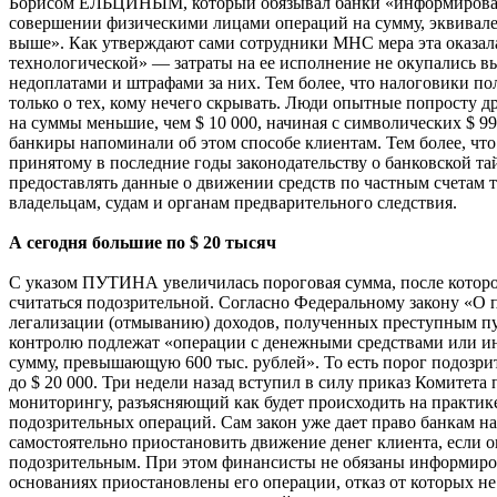
Борисом ЕЛЬЦИНЫМ, который обязывал банки «информироват
совершении физическими лицами операций на сумму, эквивале
выше». Как утверждают сами сотрудники МНС мера эта оказал
технологической» — затраты на ее исполнение не окупались 
недоплатами и штрафами за них. Тем более, что налоговики 
только о тех, кому нечего скрывать. Люди опытные попросту 
на суммы меньшие, чем $ 10 000, начиная с символических $ 99
банкиры напоминали об этом способе клиентам. Тем более, что
принятому в последние годы законодательству о банковской т
предоставлять данные о движении средств по частным счетам 
владельцам, судам и органам предварительного следствия.
А сегодня большие по $ 20 тысяч
С указом ПУТИНА увеличилась пороговая сумма, после котор
считаться подозрительной. Согласно Федеральному закону «О
легализации (отмыванию) доходов, полученных преступным пу
контролю подлежат «операции с денежными средствами или 
сумму, превышающую 600 тыс. рублей». То есть порог подозри
до $ 20 000. Три недели назад вступил в силу приказ Комитета
мониторингу, разъясняющий как будет происходить на практик
подозрительных операций. Сам закон уже дает право банкам на
самостоятельно приостановить движение денег клиента, если о
подозрительным. При этом финансисты не обязаны информиров
основаниях приостановлены его операции, отказ от которых не 