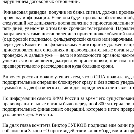
нарушением договорных отношений.
Финансовая разведка, получив из банка сигнал, должна произ
проверку информации. Если она будет признана обоснованной
следующий же деньиздать постановление о приостановлении э
пять дней, уведомив о том банк срочной телеграммой. Паралле
направляется само постановление о приостановке обычной ил
(с цифровой подписью), фельдъегерской связью или нарочным.
через день Комитет по финансовому мониторингу должен нап
приостановленных операциях в правоохранительные органы д
проверки. А дальше уже — дело и возможности органов: наско
уложиться в оставшиеся два-три дня приостановки, при том чт
предварительного расследования куда большие сроки.
Впрочем россиян можно утешить тем, что в США правила куда 
подозрительные операции блокируют сразу и без всяких уведо
суммой как для физических, так и для юридическихлиц являютс
По информации самого КФМ России за время его существован
правоохранительные органы было передано 4 800 материалов,
подозрительных финансовых операций, которые в итоге превра
уголовных дел. Негусто.
На днях глава комитета Виктор ЗУБКОВ подписал еще один пр
соблюдения Закона «О противодействии...» ломбардами и иго