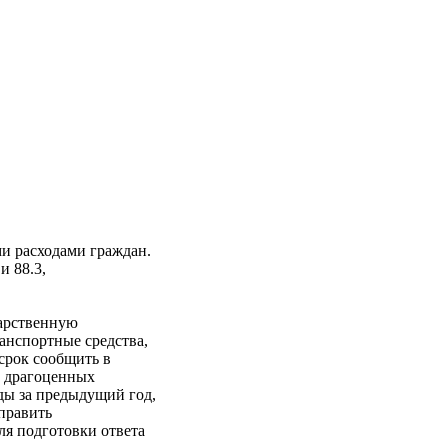
ми расходами граждан.
и 88.3,
дарственную
анспортные средства,
срок сообщить в
и драгоценных
ды за предыдущий год,
править
ля подготовки ответа