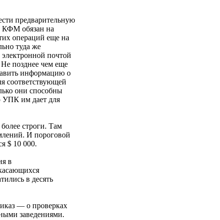
вести предварительную
, КФМ обязан на
тих операций еще на
льно туда же
и электронной почтой
 Не позднее чем еще
равить информацию о
ля соответствующей
лько они способны
о УПК им дает для
более строги. Там
млений. И пороговой
я $ 10 000.
ия в
 касающихся
тились в десять
иказ — о проверках
рными заведениями.