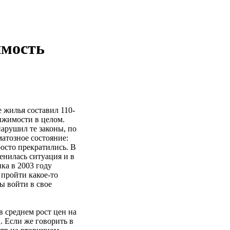
имость
 жилья составил 110-
ижимости в целом.
арушил те законы, по
атозное состояние:
осто прекратились. В
енилась ситуация и в
ка в 2003 году
 пройти какое-то
бы войти в свое
среднем рост цен на
. Если же говорить в