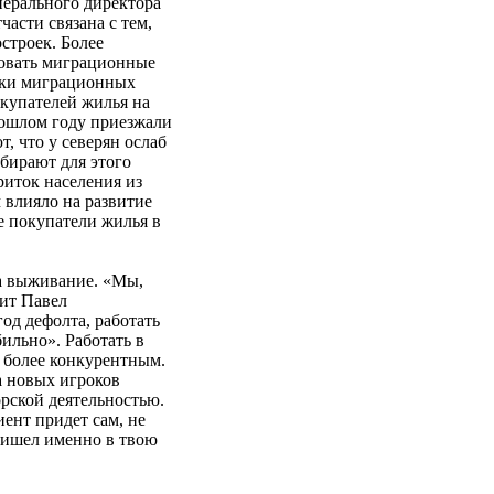
нерального директора
ти связана с тем,
строек. Более
вовать миграционные
ики миграционных
купателей жилья на
рошлом году приезжали
, что у северян ослаб
ыбирают для этого
риток населения из
 влияло на развитие
 покупатели жилья в
а выживание. «Мы,
рит Павел
д дефолта, работать
бильно». Работать в
ы более конкурентным.
а новых игроков
орской деятельностью.
ент придет сам, не
ришел именно в твою