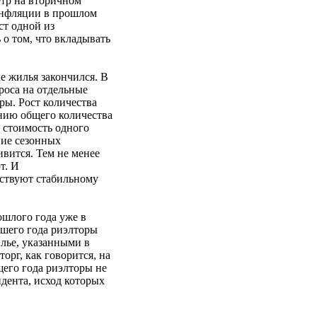
етр на вторичном
 инфляции в прошлом
ст одной из
о том, что вкладывать
е жилья закончился. В
роса на отдельные
ры. Рост количества
нию общего количества
 стоимость одного
ние сезонных
ивится. Тем не менее
т. И
бствуют стабильному
ошлого года уже в
дшего года риэлторы
лье, указанными в
орг, как говорится, на
его года риэлторы не
дента, исход которых