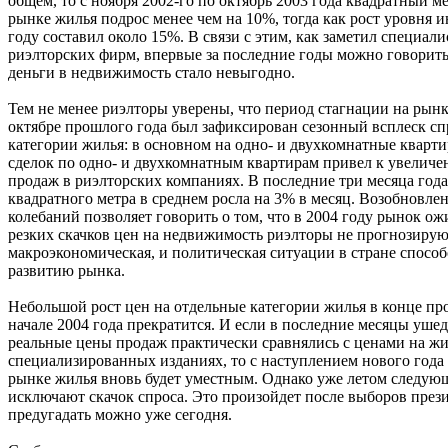
общем, то с ноября 2002-го по октябрь 2003 года квадратный м
рынке жилья подрос менее чем на 10%, тогда как рост уровня
году составил около 15%. В связи с этим, как заметил специали
риэлторских фирм, впервые за последние годы можно говорить 
деньги в недвижимость стало невыгодно.
Тем не менее риэлторы уверены, что период стагнации на рынк
октябре прошлого года был зафиксирован сезонный всплеск сп
категории жилья: в основном на одно- и двухкомнатные кварти
сделок по одно- и двухкомнатным квартирам привел к увеличе
продаж в риэлторских компаниях. В последние три месяца года
квадратного метра в среднем росла на 3% в месяц. Возобновле
колебаний позволяет говорить о том, что в 2004 году рынок ож
резких скачков цен на недвижимость риэлторы не прогнозирую
макроэкономическая, и политическая ситуации в стране спосо
развитию рынка.
Небольшой рост цен на отдельные категории жилья в конце пр
начале 2004 года прекратится. И если в последние месяцы уше
реальные цены продаж практически сравнялись с ценами на жи
специализированных изданиях, то с наступлением нового года т
рынке жилья вновь будет уместным. Однако уже летом следующ
исключают скачок спроса. Это произойдет после выборов прези
предугадать можно уже сегодня.