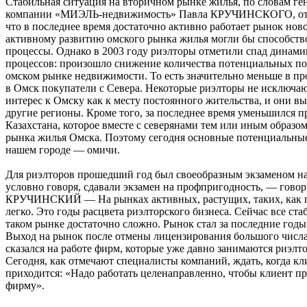
Стабильная ситуация на вторичном рынке жилья, по словам ге
компании «МИЭЛЬ-недвижимость» Павла КРУЧИНСКОГО, отчас
что в последнее время достаточно активно работает рынок ново
активному развитию омского рынка жилья могли бы способст
процессы. Однако в 2003 году риэлторы отметили спад динам
процессов: произошло снижение количества потенциальных по
омском рынке недвижимости. То есть значительно меньше в п
в Омск покупатели с Севера. Некоторые риэлторы не исключают
интерес к Омску как к месту постоянного жительства, и они в
другие регионы. Кроме того, за последнее время уменьшился п
Казахстана, которое вместе с северянами тем или иным образом
рынка жилья Омска. Поэтому сегодня основные потенциальные
нашем городе — омичи.
Для риэлторов прошедший год был своеобразным экзаменом н
условно говоря, сдавали экзамен на профпригодность, — гово
КРУЧИНСКИЙ — На рынках активных, растущих, таких, как го
легко. Это годы расцвета риэлторского бизнеса. Сейчас все ста
таком рынке достаточно сложно. Рынок стал за последние год
Выход на рынок после отмены лицензирования большого числ
сказался на работе фирм, которые уже давно занимаются риэлт
Сегодня, как отмечают специалисты компаний, ждать, когда кли
приходится: «Надо работать целенаправленно, чтобы клиент п
фирму».