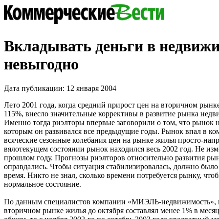
Вкладывать деньги в недвиж
невыгодно
Дата публикации: 12 января 2004
Лето 2001 года, когда средний прирост цен на вторичном рынке
115%, внесло значительные коррективы в развитие рынка недв
Именно тогда риэлторы впервые заговорили о том, что рынок н
которым он развивался все предыдущие годы. Рынок впал в ком
всяческие сезонные колебания цен на рынке жилья просто-напр
вялотекущем состоянии рынок находился весь 2002 год. Не изм
прошлом году. Прогнозы риэлторов относительно развития рын
оправдались. Чтобы ситуация стабилизировалась, должно было
время. Никто не знал, сколько времени потребуется рынку, что
нормальное состояние.
По данным специалистов компании «МИЭЛЬ-недвижимость», в 
вторичном рынке жилья до октября составлял менее 1% в месяц