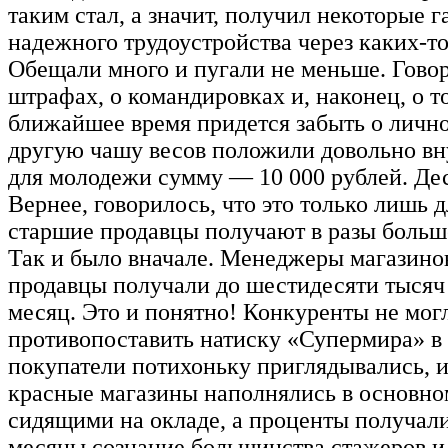
таким стал, а значит, получил некоторые 
надежного трудоустройства через каких-то
Обещали много и пугали не меньше. Гово
штрафах, о командировках и, наконец, о то
ближайшее время придется забыть о личн
другую чашу весов положили довольно в
для молодежи сумму — 10 000 рублей. Дес
Вернее, говорилось, что это только лишь д
старшие продавцы получают в разы больш
Так и было вначале. Менеджеры магазино
продавцы получали до шестидесяти тысяч
месяц. Это и понятно! Конкуренты не мог
противопоставить натиску «Супермира» в 
покупатели потихоньку приглядывались, и
красные магазины наполнялись в основно
сидящими на окладе, а проценты получали
месяцы сознание большинства стажеров и