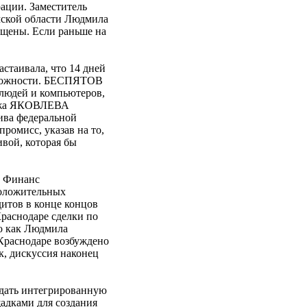
рации. Заместитель
мской области Людмила
ащены. Если раньше на
стаивала, что 14 дней
озможности. БЕСПЯТОВ
 людей и компьютеров,
спожа ЯКОВЛЕВА
ива федеральной
омисс, указав на то,
ивой, которая бы
Т Финанс
оложительных
дитов в конце концов
Краснодаре сделки по
го как Людмила
раснодаре возбуждено
к, дискуссия наконец
дать интегрированную
адками для создания