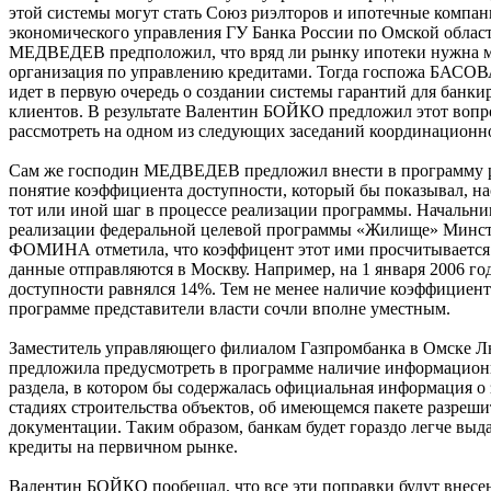
этой системы могут стать Союз риэлторов и ипотечные компан
экономического управления ГУ Банка России по Омской облас
МЕДВЕДЕВ предположил, что вряд ли рынку ипотеки нужна 
организация по управлению кредитами. Тогда госпожа БАСОВА
идет в первую очередь о создании системы гарантий для банкир
клиентов. В результате Валентин БОЙКО предложил этот вопро
рассмотреть на одном из следующих заседаний координационно
Сам же господин МЕДВЕДЕВ предложил внести в программу р
понятие коэффициента доступности, который бы показывал, н
тот или иной шаг в процессе реализации программы. Начальни
реализации федеральной целевой программы «Жилище» Минст
ФОМИНА отметила, что коэффицент этот ими просчитывается
данные отправляются в Москву. Например, на 1 января 2006 г
доступности равнялся 14%. Тем не менее наличие коэффициент
программе представители власти сочли вполне уместным.
Заместитель управляющего филиалом Газпромбанка в Омск
предложила предусмотреть в программе наличие информацион
раздела, в котором бы содержалась официальная информация о 
стадиях строительства объектов, об имеющемся пакете разреш
документации. Таким образом, банкам будет гораздо легче выд
кредиты на первичном рынке.
Валентин БОЙКО пообещал, что все эти поправки будут внесе