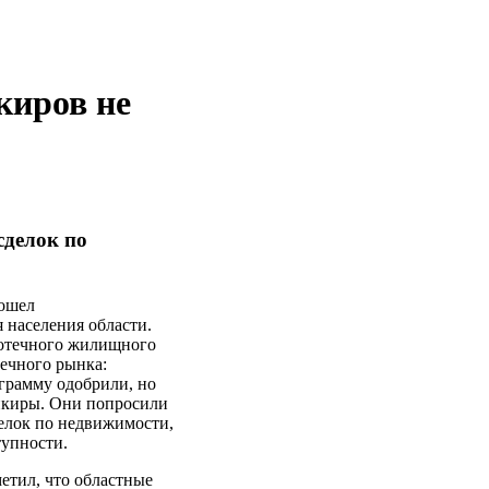
киров не
сделок по
рошел
 населения области.
потечного жилищного
течного рынка:
ограмму одобрили, но
нкиры. Они попросили
елок по недвижимости,
тупности.
тил, что областные