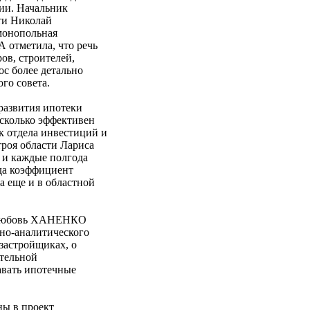
ии. Начальник
ти Николай
монопольная
 отметила, что речь
ов, строителей,
с более детально
го совета.
азвития ипотеки
асколько эффективен
к отдела инвестиций и
роя области Лариса
 и каждые полгода
ода коэффициент
а еще и в областной
е Любовь ХАНЕНКО
но-аналитического
застройщиках, о
ительной
авать ипотечные
ны в проект