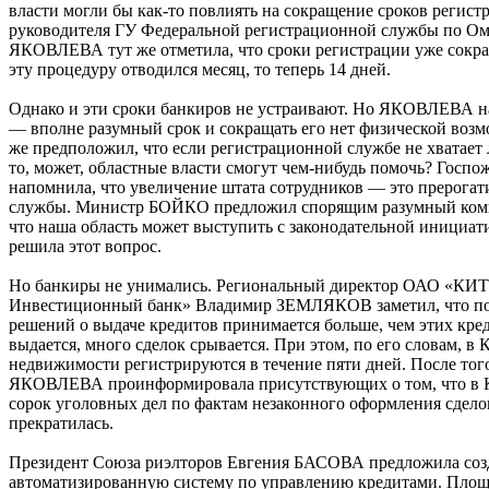
власти могли бы как-то повлиять на сокращение сроков регист
руководителя ГУ Федеральной регистрационной службы по О
ЯКОВЛЕВА тут же отметила, что сроки регистрации уже сокр
эту процедуру отводился месяц, то теперь 14 дней.
Однако и эти сроки банкиров не устраивают. Но ЯКОВЛЕВА на
— вполне разумный срок и сокращать его нет физической в
же предположил, что если регистрационной службе не хватает
то, может, областные власти смогут чем-нибудь помочь? Го
напомнила, что увеличение штата сотрудников — это прерогат
службы. Министр БОЙКО предложил спорящим разумный компр
что наша область может выступить с законодательной инициат
решила этот вопрос.
Но банкиры не унимались. Региональный директор ОАО «КИ
Инвестиционный банк» Владимир ЗЕМЛЯКОВ заметил, что п
решений о выдаче кредитов принимается больше, чем этих кре
выдается, много сделок срывается. При этом, по его словам, в 
недвижимости регистрируются в течение пяти дней. После то
ЯКОВЛЕВА проинформировала присутствующих о том, что в К
сорок уголовных дел по фактам незаконного оформления сдело
прекратилась.
Президент Союза риэлторов Евгения БАСОВА предложила соз
автоматизированную систему по управлению кредитами. Площ