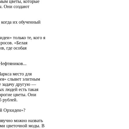
мым цветы, которые
ы. Они создают
 когда их обученный
деи» только те, кого я
росов. «Белая
в, где особая
Нефтяников...
аркса место для
дея» слывет элитным
е задачу другую —
ых людей есть такая
дорогие цветы. Они
5 рублей.
ой Орхидеи»?
звучно можно назвать
ями цветочной моды. В