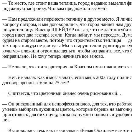
— То место, где стоит ваша теплица, город недавно выделил 
под жилую застройку. Что вам предложили взамен?
— Нам предложили перенести теплицу в другое место. Я лично
вопросу с мэром, и мы договорились, что город найдет нам дру
новую теплицу. Виктор ШРЕЙДЕР сказал, что не даст погубить
город ищет два гектара земли. Когда найдут, мы переедем. Дум
будем на старом месте, потому что строительство теплицы — де
тех пор я никуда не двинусь. Мы в старую теплицу, которую к
культур» вложили огромные деньги, чтобы исправить все, что 
неправильно. Не хочу теперь начинать все заново.
— Не знали, что эта территория на Красном пути планируется 
— Нет, не знала. Как я могла знать, если мы в 2003 году подпи
договор аренды земли на 25 лет?
— Считается, что цветочный бизнес очень рискованный...
— Он рискованный для непрофессионалов, для тех, кто работае
умеешь выбирать луковицы цветов, которые берешь на выгонку,
приготовить для них почву, когда их нужно поливать и удобрять
нет.
— Вы довольны тем, как развивалась «Белая Орхидея» все эти 