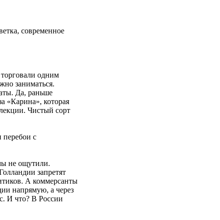
ветка, современное
 торговали одним
жно заниматься.
аты. Да, раньше
за «Карина», которая
елекции. Чистый сорт
 перебои с
мы не ощутили.
Голландии запретят
литиков. А коммерсанты
дии напрямую, а через
с. И что? В России