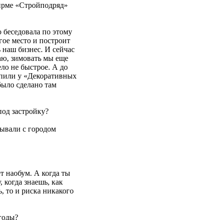
фирме «Стройподряд»
 беседовала по этому
гое место и построит
 наш бизнес. И сейчас
аю, зимовать мы еще
ло не быстрое. А до
упили у «Декоративных
было сделано там
под застройку?
сывали с городом
т наобум. А когда ты
 когда знаешь, как
, то и риска никакого
годы?