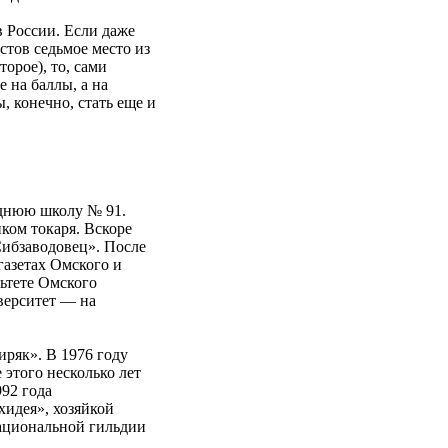
в России. Если даже
тов седьмое место из
орое), то, сами
 на баллы, а на
ы, конечно, стать еще и
еднюю школу № 91.
ком токаря. Вскоре
Сибзаводовец». После
газетах Омского и
ьтете Омского
верситет — на
ряк». В 1976 году
 этого несколько лет
992 года
хидея», хозяйкой
Национальной гильдии