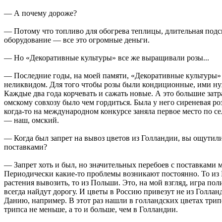
— А почему дороже?
— Потому что топливо для обогрева теплицы, длительная подс
оборудование — все это огромные деньги.
— Но «Декоративные культуры» все же выращивали розы...
— Последние годы, на моей памяти, «Декоративные культуры»
неликвидом. Для того чтобы розы были кондиционные, ими ну
Каждые два года корчевать и сажать новые. А это большие затр
омскому совхозу было чем гордиться. Была у него сиреневая ро
когда-то на международном конкурсе заняла первое место по с
— наш, омский.
— Когда был запрет на вывоз цветов из Голландии, вы ощутили
поставками?
— Запрет хоть и был, но значительных перебоев с поставками 
Периодически какие-то проблемы возникают постоянно. То из 
растения вывозить, то из Польши. Это, на мой взгляд, игра по
всегда найдут дорогу. И цветы в Россию привезут не из Голлан
Данию, например. В этот раз нашли в голландских цветах трип
трипса не меньше, а то и больше, чем в Голландии.