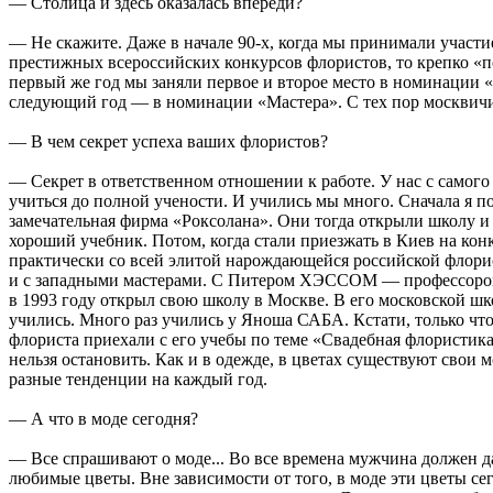
— Столица и здесь оказалась впереди?
— Не скажите. Даже в начале 90-х, когда мы принимали участи
престижных всероссийских конкурсов флористов, то крепко «
первый же год мы заняли первое и второе место в номинации «
следующий год — в номинации «Мастера». С тех пор москвич
— В чем секрет успеха ваших флористов?
— Секрет в ответственном отношении к работе. У нас с самого 
учиться до полной учености. И учились мы много. Сначала я по
замечательная фирма «Роксолана». Они тогда открыли школу и
хороший учебник. Потом, когда стали приезжать в Киев на кон
практически со всей элитой нарождающейся российской флори
и с западными мастерами. С Питером ХЭССОМ — профессоро
в 1993 году открыл свою школу в Москве. В его московской ш
учились. Много раз учились у Яноша САБА. Кстати, только чт
флориста приехали с его учебы по теме «Свадебная флористик
нельзя остановить. Как и в одежде, в цветах существуют свои
разные тенденции на каждый год.
— А что в моде сегодня?
— Все спрашивают о моде... Во все времена мужчина должен 
любимые цветы. Вне зависимости от того, в моде эти цветы сег