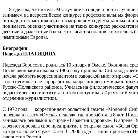
— Я сделала, что хотела. Мы лучшие в городе и почти лучшие 
занимаем на всероссийском конкурсе профессиональных флорис
пятнадцати участников (а в позапрошлом году мы занимали и вт
понимаете, оценки участников на таких конкурсах расходятся не
десятые и даже сотые балла. Что касается планов, то хотелось б
чемпионами Европы.
Биография
Надежда ПЛАТИЦИНА
Надежда Борисовна родилась 10 января в Омске. Окончила ср
После окончания школы в 1966 году пришла на Сибзавод учени
начала работать корреспондентом в заводской многотиражке «
этого несколько лет проработала корреспондентом в районных 
Русско-Полянского районов. Училась на филологическом факул
педагогического института, потом поступила в Иркутский уни
отделение журналистики.
С 1972 года — корреспондент областной газеты «Молодой Сиби
перешла в газету «Омская неделя», где проработала 8 лет. После
занималась рекламой в фирме «Гарантия здоровья». В апреле 1
зарегистрировала свое предприятие и открыла салон «Белая Ор
которого является уже 14 лет. С 2000 года — вице-президент 
флористов России.