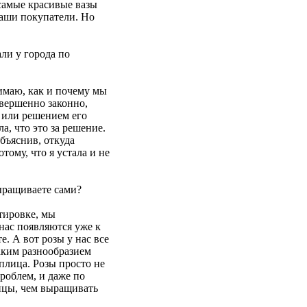
 самые красивые вазы
наши покупатели. Но
ли у города по
имаю, как и почему мы
вершенно законно,
 или решением его
, что это за решение.
объяснив, откуда
ому, что я устала и не
ыращиваете сами?
тировке, мы
нас появляются уже к
. А вот розы у нас все
аким разнообразием
плица. Розы просто не
роблем, и даже по
ницы, чем выращивать