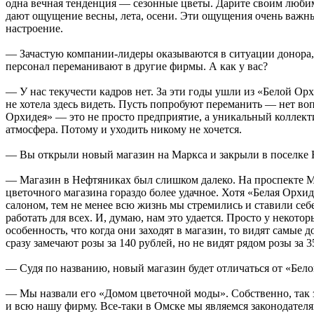
одна вечная тенденция — сезонные цветы. Дарите своим люби
дают ощущение весны, лета, осени. Эти ощущения очень важн
настроение.
— Зачастую компании-лидеры оказываются в ситуации донора,
персонал переманивают в другие фирмы. А как у вас?
— У нас текучести кадров нет. За эти годы ушли из «Белой Орхи
не хотела здесь видеть. Пусть попробуют переманить — нет воп
Орхидея» — это не просто предприятие, а уникальный коллекти
атмосфера. Потому и уходить никому не хочется.
— Вы открыли новый магазин на Маркса и закрыли в поселке 
— Магазин в Нефтяниках был слишком далеко. На проспекте М
цветочного магазина гораздо более удачное. Хотя «Белая Орхи
салоном, тем не менее всю жизнь мы стремились и ставили себ
работать для всех. И, думаю, нам это удается. Просто у некотор
особенность, что когда они заходят в магазин, то видят самые 
сразу замечают розы за 140 рублей, но не видят рядом розы за 3
— Судя по названию, новый магазин будет отличаться от «Бел
— Мы назвали его «Домом цветочной моды». Собственно, так 
и всю нашу фирму. Все-таки в Омске мы являемся законодател