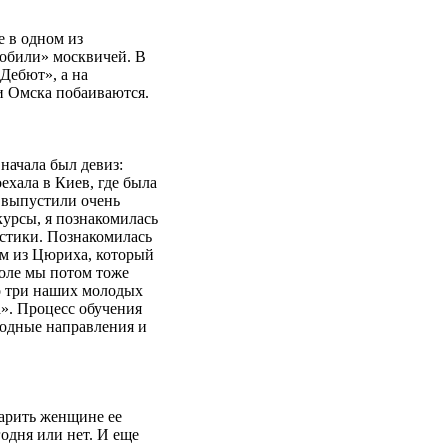
е в одном из
побили» москвичей. В
Дебют», а на
и Омска побаиваются.
начала был девиз:
ехала в Киев, где была
 выпустили очень
курсы, я познакомилась
стики. Познакомилась
м из Цюриха, который
коле мы потом тоже
о три наших молодых
а». Процесс обучения
 модные направления и
дарить женщине ее
одня или нет. И еще