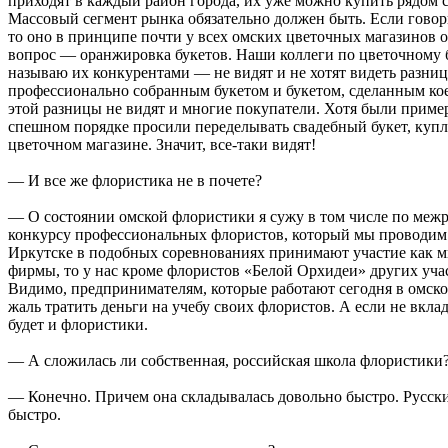
приходят в каждый район города, их уже можно купить рядом 
Массовый сегмент рынка обязательно должен быть. Если говори
то оно в принципе почти у всех омских цветочных магазинов 
вопрос — оранжировка букетов. Наши коллеги по цветочному 
называю их конкурентами — не видят и не хотят видеть разни
профессионально собранным букетом и букетом, сделанным кое
этой разницы не видят и многие покупатели. Хотя были пример
спешном порядке просили переделывать свадебный букет, куп
цветочном магазине. Значит, все-таки видят!
— И все же флористика не в почете?
— О состоянии омской флористики я сужу в том числе по меж
конкурсу профессиональных флористов, который мы проводим 
Иркутске в подобных соревнованиях принимают участие как 
фирмы, то у нас кроме флористов «Белой Орхидеи» других учас
Видимо, предпринимателям, которые работают сегодня в омско
жаль тратить деньги на учебу своих флористов. А если не вклад
будет и флористики.
— А сложилась ли собственная, российская школа флористики
— Конечно. Причем она складывалась довольно быстро. Русск
быстро.