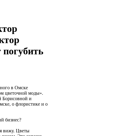
ктор
ктор
 погубить
тного в Омске
 цветочной моды».
 Борисовной и
мске, о флористике и о
ый бизнес?
я вижу. Цветы