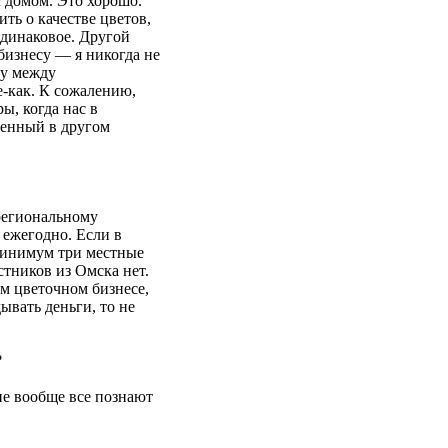
с домом. Это хорошо.
ть о качестве цветов,
одинаковое. Другой
бизнесу — я никогда не
цу между
-как. К сожалению,
ы, когда нас в
ленный в другом
региональному
ежегодно. Если в
минимум три местные
тников из Омска нет.
м цветочном бизнесе,
ывать деньги, то не
?
ие вообще все познают