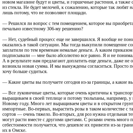
новом магазине будут и цветы, и горшечные растения, а также
из стекла. Не будет мелочей, к сожалению, которые так любят 
лишь потому, что не позволяют площади.
— Решился ли вопрос с тем помещением, которое вы приобрета
печально известному 306-му решению?
— Нет, судебный процесс еще не завершился. Я вообще не пон
оказались в такой ситуации. Мы тогда выкупили помещение со
заплатили по тем временам немалые деньги. А каким приказом
подписывали — мне было абсолютно все равно. Я и не понимала
А в результате нам предлагают доплатить еще деньги, даже не 
возникла новая сумма. И мы вынуждены согласиться. Просто пот
хочу больше судиться.
— Какие цветы вы получаете сегодня из-за границы, а какие в
— Все луковичные цветы, которые очень критичны к транспор
выращиваем в своей теплице и потому тюльпаны, например, у 
Новому году. Много лет выращиваем цветы и в открытом грунте
импортные. Во-первых, вырастить розы в таком количестве с т
сортов — очень тяжело. Во-вторых, для роз нужна отдельная те
могут расти вместе с другими цветами. С розами очень много п
себестоимости получается, что дешевле их привезти из-за гра
их в Омске.