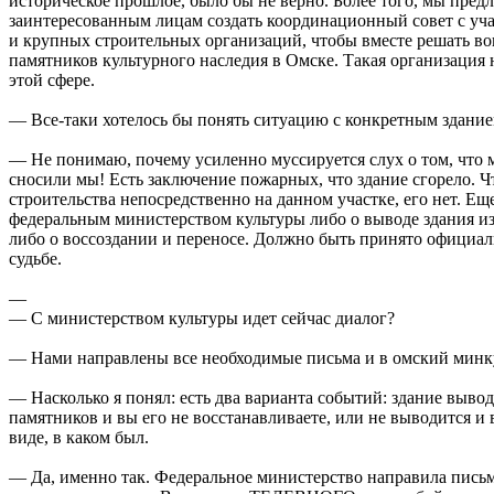
историческое прошлое, было бы не верно. Более того, мы пред
заинтересованным лицам создать координационный совет с уч
и крупных строительных организаций, чтобы вместе решать в
памятников культурного наследия в Омске. Такая организация 
этой сфере.
— Все-таки хотелось бы понять ситуацию с конкретным здание
— Не понимаю, почему усиленно муссируется слух о том, что м
сносили мы! Есть заключение пожарных, что здание сгорело. Чт
строительства непосредственно на данном участке, его нет. Ещ
федеральным министерством культуры либо о выводе здания из
либо о воссоздании и переносе. Должно быть принято официал
судьбе.
—
— С министерством культуры идет сейчас диалог?
— Нами направлены все необходимые письма и в омский минку
— Насколько я понял: есть два варианта событий: здание вывод
памятников и вы его не восстанавливаете, или не выводится и 
виде, в каком был.
— Да, именно так. Федеральное министерство направила письм