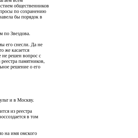
лагаем всем
астием общественников
опросы по сохранению
навела бы порядок в
м по Звездова.
ы его снесли. Да не
о же касается
е не решен вопрос с
 реестра памятников,
ьное решение о его
льт и в Москву.
ится из реестра
воссоздается в том
о на имя омского