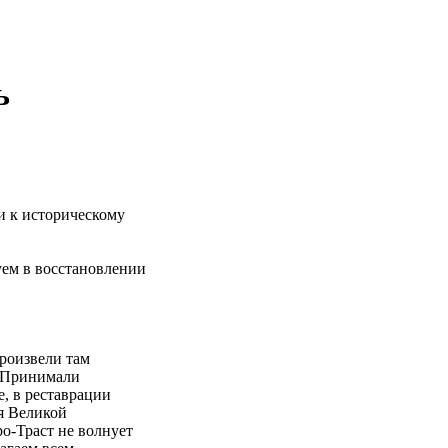
ь
 к историческому
уем в восстановлении
роизвели там
. Принимали
е, в реставрации
я Великой
ро-Траст не волнует