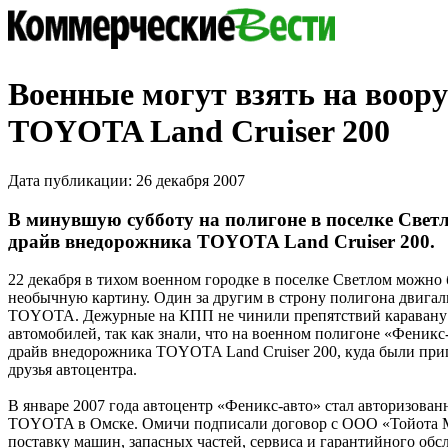
Военные могут взять на воор
ТOYOTA Land Cruiser 200
Дата публикации: 26 декабря 2007
В минувшую субботу на полигоне в поселке Светло
драйв внедорожника ТOYOTA Land Cruiser 200.
22 декабря в тихом военном городке в поселке Светлом можно
необычную картину. Один за другим в строну полигона двига
ТOYOTA. Дежурные на КПП не чинили препятствий каравану
автомобилей, так как знали, что на военном полигоне «Феникс-
драйв внедорожника ТOYOTA Land Cruiser 200, куда были пр
друзья автоцентра.
В январе 2007 года автоцентр «Феникс-авто» стал авторизова
ТOYOTA в Омске. Омичи подписали договор с ООО «Тойота М
поставку машин, запасных частей, сервиса и гарантийного об