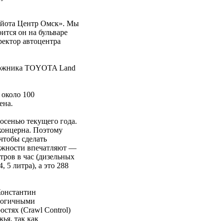
ойота Центр Омск». Мы
ится он на бульваре
ектор автоцентра
орожника ТOYOTA Land
 около 100
ена.
осенью текущего года.
концерна. Поэтому
чтобы сделать
ожности впечатляют —
ров в час (дизельных
 5 литра), а это 288
Константин
логичными
стях (Сrawl Control)
ья, так как