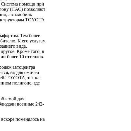
. Система помощи при
клону (НАС) позволяют
нно, автомобиль
конструкторам ТOYOTA
омфортом. Тем более
бителю. К его услугам
заднего вида,
ругое. Кроме того, в
ии более 10 оттенков.
одаж автоцентра
тся, но для омичей
лей ТOYOTA, так как
нном полигоне, где
облемой для
блюдали военные 242-
вскоре поменялось на