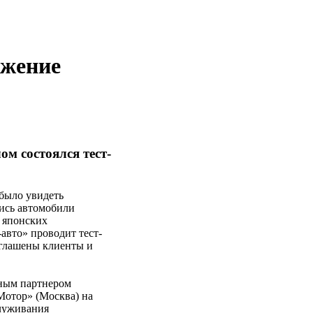
ужение
м состоялся тест-
 было увидеть
лись автомобили
 японских
авто» проводит тест-
иглашены клиенты и
нным партнером
отор» (Москва) на
служивания