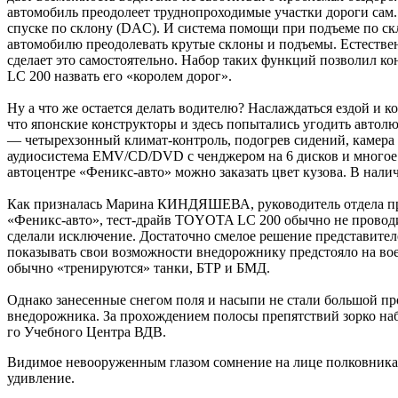
автомобиль преодолеет труднопроходимые участки дороги сам
спуске по склону (DAC). И система помощи при подъеме по с
автомобилю преодолевать крутые склоны и подъемы. Естестве
сделает это самостоятельно. Набор таких функций позволил 
LC 200 назвать его «королем дорог».
Ну а что же остается делать водителю? Наслаждаться ездой и к
что японские конструкторы и здесь попытались угодить автолю
— четырехзонный климат-контроль, подогрев сидений, камера 
аудиосистема EMV/CD/DVD c ченджером на 6 дисков и многое д
автоцентре «Феникс-авто» можно заказать цвет кузова. В налич
Как призналась Марина КИНДЯШЕВА, руководитель отдела пр
«Феникс-авто», тест-драйв ТOYOTA LC 200 обычно не проводи
сделали исключение. Достаточно смелое решение представите
показывать свои возможности внедорожнику предстояло на вое
обычно «тренируются» танки, БТР и БМД.
Однако занесенные снегом поля и насыпи не стали большой пр
внедорожника. За прохождением полосы препятствий зорко на
го Учебного Центра ВДВ.
Видимое невооруженным глазом сомнение на лице полковника 
удивление.