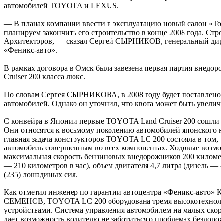
автомобилей ТOYOTA и LEXUS.
— В планах компании ввести в эксплуатацию новый салон «Т
планируем закончить его строительство в конце 2008 года. Стро
Архитекторов, — сказал Сергей СЫРНИКОВ, генеральный дир
«Феникс-авто».
В рамках договора в Омск была завезена первая партия внед
Cruiser 200 класса люкс.
По словам Сергея СЫРНИКОВА, в 2008 году будет поставлено
автомобилей. Однако он уточнил, что квота может быть увелич
С конвейра в Японии первые ТOYOTA Land Cruiser 200 сошли 
Они относятся к восьмому поколению автомобилей японского 
главная задача конструкторов ТOYOTA LC 200 состояла в том, 
автомобиль совершенным во всех компонентах. Ходовые возм
максимальная скорость бензиновых внедорожников 200 километ
— 210 километров в час), объем двигателя 4,7 литра (дизель — 4,
(235) лошадиных сил.
Как отметил инженер по гарантии автоцентра «Феникс-авто» 
СЕМЕНОВ, ТOYOTA LC 200 оборудована тремя высокотехно
устройствами. Система управления автомобилем на малых скоро
дает возможность водителю не заботиться о проблемах бездорож