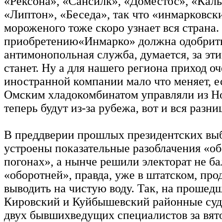
«Рексона», «Сансилк», «Доместос», «Каль
«Липтон», «Беседа», так что «инмарковск
мороженого тоже скоро узнает вся страна.
приобретению«Инмарко» должна одобрит
антимонопольная служба, думается, за эти
станет. Ну а для нашего региона приход о
иностранной компании мало что меняет, 
Омским хладокомбинатом управляли из Но
теперь будут из-за рубежа, вот и вся разни
В преддверии прошлых президентских вы
устроены показательные разоблачения «об
погонах», а нынче решили электорат не ба
«оборотней», правда, уже в штатском, пр
выводить на чистую воду. Так, на прошед
Кировский и Куйбышевский районные суд
двух бывшихведущих специалистов за вят