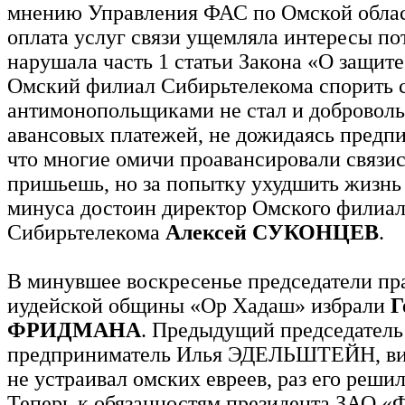
мнению Управления ФАС по Омской облас
оплата услуг связи ущемляла интересы по
нарушала часть 1 статьи Закона «О защит
Омский филиал Сибирьтелекома спорить 
антимонопольщиками не стал и доброволь
авансовых платежей, не дожидаясь предпис
что многие омичи проавансировали связист
пришьешь, но за попытку ухудшить жизнь
минуса достоин директор Омского филиа
Сибирьтелекома
Алексей СУКОНЦЕВ
.
В минувшее воскресенье председатели пр
иудейской общины «Ор Хадаш» избрали
Г
ФРИДМАНА
. Предыдущий председател
предприниматель Илья ЭДЕЛЬШТЕЙН, ви
не устраивал омских евреев, раз его решил
Теперь к обязанностям президента ЗАО «