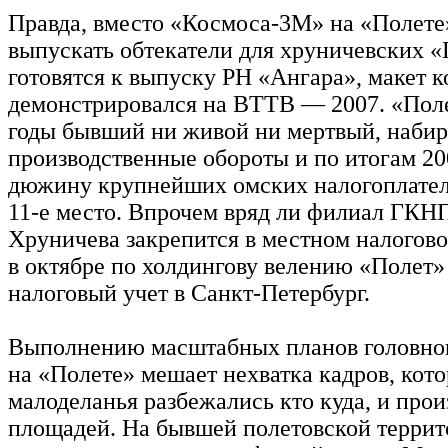
Правда, вместо «Космоса-3М» на «Полете
выпускать обтекатели для хруничевских 
готовятся к выпуску РН «Ангара», макет к
демонстрировался на ВТТВ — 2007. «Поле
годы бывший ни живой ни мертвый, набир
производственные обороты и по итогам 20
дюжину крупнейших омских налогоплател
11-е место. Впрочем вряд ли филиал ГКН
Хруничева закрепится в местном налогов
в октябре по холдингову велению «Полет»
налоговый учет в Санкт-Петербург.
Выполнению масштабных планов головно
на «Полете» мешает нехватка кадров, кото
малоделанья разбежались кто куда, и про
площадей. На бывшей полетовской террит