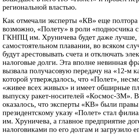
региональной властью.
Как отмечали эксперты «КВ» еще полтора 
возможно, «Полету» в роли «подносчика с
ГКНПЦ им. Хруничева будет даже лучше, 
самостоятельном плавании, во всяком случ
будут арестовывать счета и отключать эле
налоговые долги. Эта вполне невинная фра
вызвала получасовую передачу на «12-м ка
которой утверждалось, что «Полет», несмо
«живее всех живых» и имеет обширные п
выпуску ракет-носителей «Космос-3М». 
оказалось, что эксперты «КВ» были правы
президентскому указу «Полет» стал фил
им. Хруничева, а главное предприятие дог
налоговиками по его долгам и загрузило е