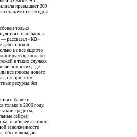
блей в Омске. На
илиала превышает 300
ка пользуются сегодня
ебован только
щаются в наш банк за
, — рассказал «КВ»
е дебиторской
олько не все еще это
плинируется, когда он
тежей в таких случаях
исле немногих, где
али все плюсы нового
ая, но при этом
итные ресурсы без
тся в банке и
 только в 2006 году,
льские кредиты,
льные сейфы).
нка, наиболее активно
дной задолженности
а, объем вкладов