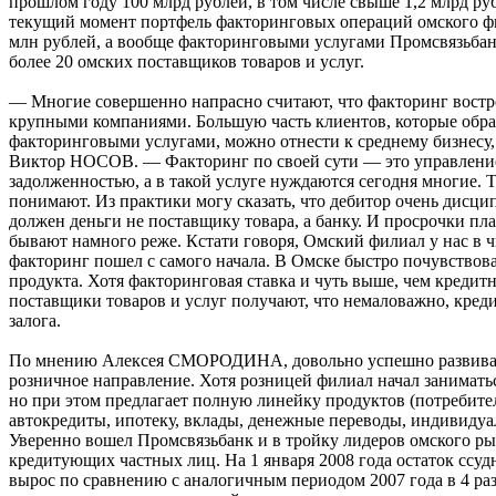
прошлом году 100 млрд рублей, в том числе свыше 1,2 млрд ру
текущий момент портфель факторинговых операций омского ф
млн рублей, а вообще факторинговыми услугами Промсвязьбан
более 20 омских поставщиков товаров и услуг.
— Многие совершенно напрасно считают, что факторинг востр
крупными компаниями. Большую часть клиентов, которые обра
факторинговыми услугами, можно отнести к среднему бизнесу
Виктор НОСОВ. — Факторинг по своей сути — это управлени
задолженностью, а в такой услуге нуждаются сегодня многие. Т
понимают. Из практики могу сказать, что дебитор очень дисци
должен деньги не поставщику товара, а банку. И просрочки пла
бывают намного реже. Кстати говоря, Омский филиал у нас в ч
факторинг пошел с самого начала. В Омске быстро почувствов
продукта. Хотя факторинговая ставка и чуть выше, чем кредитн
поставщики товаров и услуг получают, что немаловажно, кред
залога.
По мнению Алексея СМОРОДИНА, довольно успешно развивае
розничное направление. Хотя розницей филиал начал заниматься
но при этом предлагает полную линейку продуктов (потребите
автокредиты, ипотеку, вклады, денежные переводы, индивидуа
Уверенно вошел Промсвязьбанк и в тройку лидеров омского ры
кредитующих частных лиц. На 1 января 2008 года остаток ссу
вырос по сравнению с аналогичным периодом 2007 года в 4 раз