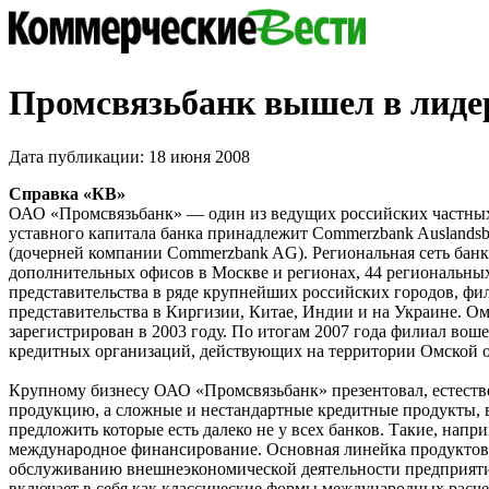
Промсвязьбанк вышел в лид
Дата публикации: 18 июня 2008
Справка «КВ»
ОАО «Промсвязьбанк» — один из ведущих российских частных
уставного капитала банка принадлежит Commerzbank Auslands
(дочерней компании Commerzbank AG). Региональная сеть банк
дополнительных офисов в Москве и регионах, 44 региональных
представительства в ряде крупнейших российских городов, фи
представительства в Киргизии, Китае, Индии и на Украине. О
зарегистрирован в 2003 году. По итогам 2007 года филиал вош
кредитных организаций, действующих на территории Омской о
Крупному бизнесу ОАО «Промсвязьбанк» презентовал, естеств
продукцию, а сложные и нестандартные кредитные продукты,
предложить которые есть далеко не у всех банков. Такие, напри
международное финансирование. Основная линейка продуктов
обслуживанию внешнеэкономической деятельности предприят
включает в себя как классические формы международных расче