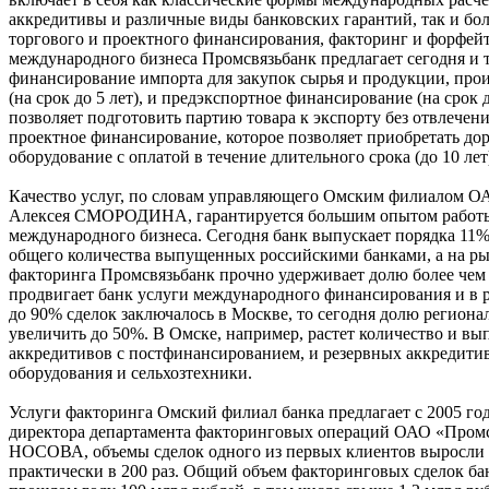
аккредитивы и различные виды банковских гарантий, так и бо
торгового и проектного финансирования, факторинг и форфейт
международного бизнеса Промсвязьбанк предлагает сегодня и 
финансирование импорта для закупок сырья и продукции, прои
(на срок до 5 лет), и предэкспортное финансирование (на срок д
позволяет подготовить партию товара к экспорту без отвлечения
проектное финансирование, которое позволяет приобретать до
оборудование с оплатой в течение длительного срока (до 10 лет
Качество услуг, по словам управляющего Омским филиалом О
Алексея СМОРОДИНА, гарантируется большим опытом работы 
международного бизнеса. Сегодня банк выпускает порядка 11%
общего количества выпущенных российскими банками, а на р
факторинга Промсвязьбанк прочно удерживает долю более чем
продвигает банк услуги международного финансирования и в 
до 90% сделок заключалось в Москве, то сегодня долю региона
увеличить до 50%. В Омске, например, растет количество и в
аккредитивов с постфинансированием, и резервных аккредити
оборудования и сельхозтехники.
Услуги факторинга Омский филиал банка предлагает с 2005 год
директора департамента факторинговых операций ОАО «Пром
НОСОВА, объемы сделок одного из первых клиентов выросли з
практически в 200 раз. Общий объем факторинговых сделок ба