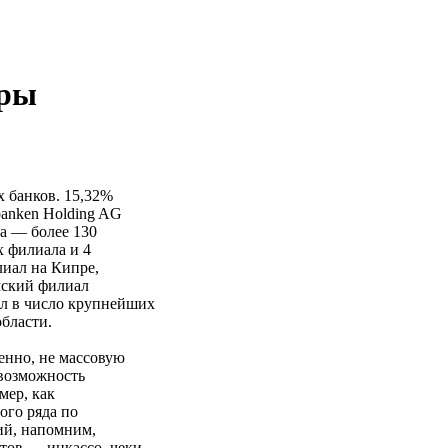
еры
 банков. 15,32%
banken Holding AG
а — более 130
 филиала и 4
лиал на Кипре,
мский филиал
ел в число крупнейших
бласти.
енно, не массовую
 возможность
мер, как
ого ряда по
ий, напомним,
тов — инкассо, чеки,