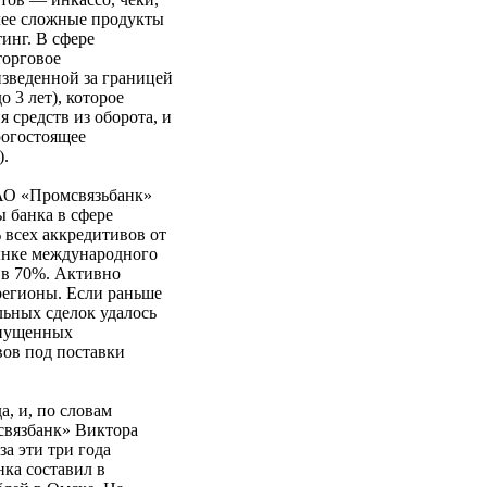
лее сложные продукты
инг. В сфере
торговое
зведенной за границей
о 3 лет), которое
 средств из оборота, и
рогостоящее
).
АО «Промсвязьбанк»
банка в сфере
 всех аккредитивов от
ынке международного
 в 70%. Активно
регионы. Если раньше
льных сделок удалось
ыпущенных
вов под поставки
а, и, по словам
связбанк» Виктора
а эти три года
нка составил в