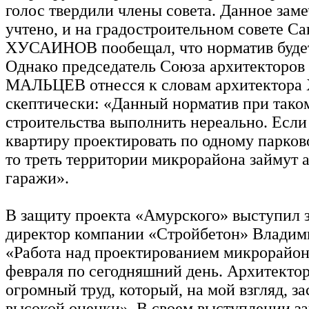
голос твердили члены совета. Данное зам
учтено, и на градостроительном совете Са
ХУСАИНОВ пообещал, что норматив буде
Однако председатель Союза архитекторов
МАЛЬЦЕВ отнесся к словам архитекто
скептически: «Данный норматив при тако
строительства выполнить нереально. Если
квартиру проектировать по одному парков
то треть территории микрорайона займут 
гаражи».
В защиту проекта «Амурского» выступил 
директор компании «Стройбетон» Влади
«Работа над проектированием микрорайон
февраля по сегодняшний день. Архитекто
огромный труд, который, на мой взгляд, з
высокой оценки». В своем выступлении за