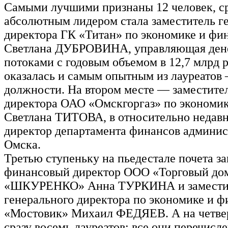
Самыми лучшими признаны 12 человек, с
абсолютным лидером стала заместитель г
директора ГК «Титан» по экономике и фи
Светлана ДУБРОВИНА, управляющая де
потоками с годовым объемом в 12,7 млрд 
оказалась и самым опытным из лауреатов –
должности. На втором месте — заместите
директора ОАО «Омскгоргаз» по экономи
Светлана ТИТОВА, в относительно недав
директор департамента финансов админис
Омска.
Третью ступеньку на пьедестале почета з
финансовый директор ООО «Торговый до
«ШКУРЕНКО» Анна ТУРКИНА и замести
генерального директора по экономике и 
«Мостовик» Михаил ФЕДЯЕВ. А на четве
сразу восемь лауреатов: все они перечисл