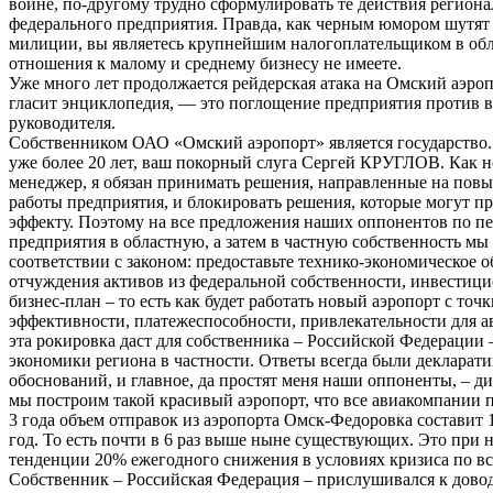
войне, по-другому трудно сформулировать те действия регион
федерального предприятия. Правда, как черным юмором шутят
милиции, вы являетесь крупнейшим налогоплательщиком в обл
отношения к малому и среднему бизнесу не имеете.
Уже много лет продолжается рейдерская атака на Омский аэроп
гласит энциклопедия, — это поглощение предприятия против 
руководителя.
Собственником ОАО «Омский аэропорт» является государство.
уже более 20 лет, ваш покорный слуга Сергей КРУГЛОВ. Как
менеджер, я обязан принимать решения, направленные на пов
работы предприятия, и блокировать решения, которые могут п
эффекту. Поэтому на все предложения наших оппонентов по пе
предприятия в областную, а затем в частную собственность мы 
соответствии с законом: предоставьте технико-экономическое 
отчуждения активов из федеральной собственности, инвестиц
бизнес-план – то есть как будет работать новый аэропорт с точк
эффективности, платежеспособности, привлекательности для ав
эта рокировка даст для собственника – Российской Федерации 
экономики региона в частности. Ответы всегда были декларати
обоснований, и главное, да простят меня наши оппоненты, – ди
мы построим такой красивый аэропорт, что все авиакомпании по
3 года объем отправок из аэропорта Омск-Федоровка составит 
год. То есть почти в 6 раз выше ныне существующих. Это при
тенденции 20% ежегодного снижения в условиях кризиса по вс
Собственник – Российская Федерация – прислушивался к дово