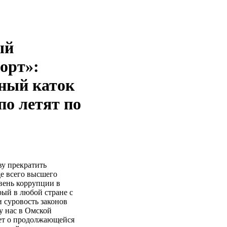
ый
орт»:
ный каток
по летят по
ву прекратить
е всего высшего
вень коррупции в
рый в любой стране с
и суровость законов
у нас в Омской
дет о продолжающейся