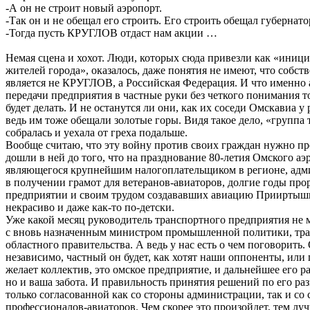
-А он не строит новый аэропорт.
-Так он и не обещал его строить. Его строить обещал губернато
-Тогда пусть КРУГЛОВ отдаст нам акции …
Немая сцена и хохот. Люди, которых сюда привезли как «иниц
жителей города», оказалось, даже понятия не имеют, что собст
является не КРУГЛОВ, а Российская Федерация. И что именно
передачи предприятия в частные руки без четкого понимания то
будет делать. И не останутся ли они, как их соседи Омскавиа у
ведь им тоже обещали золотые горы. Видя такое дело, «группа
собралась и уехала от греха подальше.
Вообще считаю, что эту войну против своих граждан нужно пре
дошли в ней до того, что на празднование 80-летия Омского аэ
являющегося крупнейшим налогоплательщиком в регионе, адм
в получении грамот для ветеранов-авиаторов, долгие годы пр
предприятии и своим трудом создававших авиацию Прииртышь
некрасиво и даже как-то по-детски.
Уже какой месяц руководитель транспортного предприятия не 
с вновь назначенным министром промышленной политики, тра
областного правительства. А ведь у нас есть о чем поговорить.
независимо, частный он будет, как хотят наши оппоненты, или
желает коллектив, это омское предприятие, и дальнейшее его р
но и ваша забота. И правильность принятия решений по его р
только согласованной как со стороны администрации, так и со
профессионалов-авиаторов. Чем скорее это произойдет, тем луч