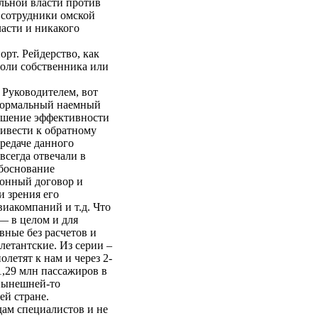
альной власти против
 сотрудники омской
асти и никакого
орт. Рейдерство, как
воли собственника или
 Руководителем, вот
 нормальный наемный
ышение эффективности
ривести к обратному
редаче данного
всегда отвечали в
обоснование
ионный договор и
и зрения его
иакомпаний и т.д. Что
— в целом и для
вные без расчетов и
летантские. Из серии –
летят к нам и через 2-
1,29 млн пассажиров в
 нынешней-то
ей стране.
дам специалистов и не