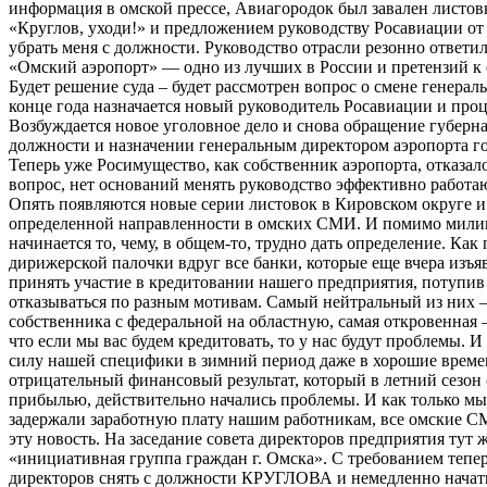
информация в омской прессе, Авиагородок был завален листов
«Круглов, уходи!» и предложением руководству Росавиации от
убрать меня с должности. Руководство отрасли резонно ответил
«Омский аэропорт» — одно из лучших в России и претензий к е
Будет решение суда – будет рассмотрен вопрос о смене генерал
конце года назначается новый руководитель Росавиации и проц
Возбуждается новое уголовное дело и снова обращение губерна
должности и назначении генеральным директором аэропорта
Теперь уже Росимущество, как собственник аэропорта, отказало
вопрос, нет оснований менять руководство эффективно работа
Опять появляются новые серии листовок в Кировском округе 
определенной направленности в омских СМИ. И помимо мили
начинается то, чему, в общем-то, трудно дать определение. Как
дирижерской палочки вдруг все банки, которые еще вчера изъя
принять участие в кредитовании нашего предприятия, потупив 
отказываться по разным мотивам. Самый нейтральный из них –
собственника с федеральной на областную, самая откровенная 
что если мы вас будем кредитовать, то у нас будут проблемы. И 
силу нашей специфики в зимний период даже в хорошие време
отрицательный финансовый результат, который в летний сезон
прибылью, действительно начались проблемы. И как только мы 
задержали заработную плату нашим работникам, все омские 
эту новость. На заседание совета директоров предприятия тут 
«инициативная группа граждан г. Омска». С требованием тепер
директоров снять с должности КРУГЛОВА и немедленно начать