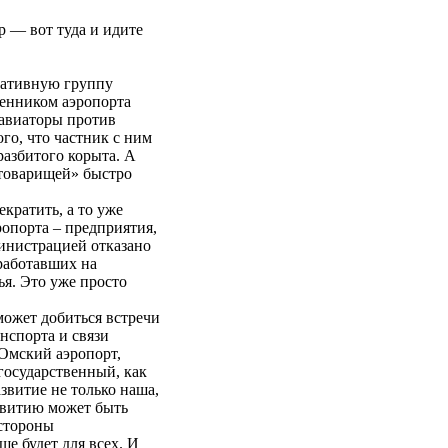
р — вот туда и идите
иативную группу
венником аэропорта
 авиаторы против
го, что частник с ним
 разбитого корыта. А
 товарищей» быстро
кратить, а то уже
ропорта – предприятия,
инистрацией отказано
оработавших на
я. Это уже просто
может добиться встречи
нспорта и связи
 Омский аэропорт,
 государственный, как
азвитие не только наша,
азвитию может быть
 стороны
ше будет для всех. И