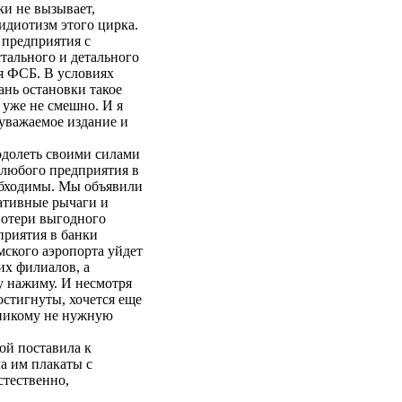
ки не вызывает,
идиотизм этого цирка.
 предприятия с
стального и детального
я ФСБ. В условиях
ань остановки такое
 уже не смешно. И я
уважаемое издание и
долеть своими силами
 любого предприятия в
обходимы. Мы объявили
ративные рычаги и
потери выгодного
приятия в банки
ского аэропорта уйдет
их филиалов, а
у нажиму. И несмотря
остигнуты, хочется еще
у никому не нужную
ой поставила к
а им плакаты с
стественно,