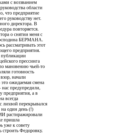
ками с воззванием
 руководства области
о, что предприятие
го руководству нет.
ьного директора. В
едура повторяется.
тора о снятии меня с
 господина БЕРМАНА.
сь рассматривать этот
ющего предприятия.
и публикации
цейского прессинга
 по мановению чьей-то
вляли готовность
взор, начали
 это ожидаемая смена
– нас предупредили,
у предприятия, а в
на всегда
 с лихвой перекрывался
на один день (!)
СМИ растиражировали
же пришла
ь уже к совету
 строить Федоровку.