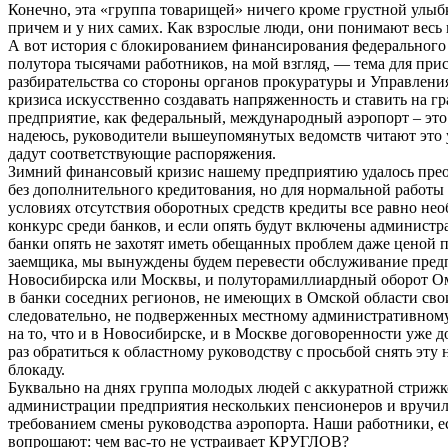
Конечно, эта «группа товарищей» ничего кроме грустной улыб
причем и у них самих. Как взрослые люди, они понимают весь 
А вот история с блокированием финансирования федерального
полутора тысячами работников, на мой взгляд, — тема для при
разбирательства со стороны органов прокуратуры и Управлени
кризиса искусственно создавать напряженность и ставить на гр
предприятие, как федеральный, международный аэропорт – это
надеюсь, руководители вышеупомянутых ведомств читают это 
дадут соответствующие распоряжения.
Зимний финансовый кризис нашему предприятию удалось прео
без дополнительного кредитования, но для нормальной работы
условиях отсутствия оборотных средств кредиты все равно не
конкурс среди банков, и если опять будут включены админист
банки опять не захотят иметь обещанных проблем даже ценой 
заемщика, мы вынуждены будем перевести обслуживание пред
Новосибирска или Москвы, и полуторамиллиардный оборот Ом
в банки соседних регионов, не имеющих в Омской области сво
следовательно, не подверженных местному административном
на то, что и в Новосибирске, и в Москве договоренности уже д
раз обратиться к областному руководству с просьбой снять эт
блокаду.
Буквально на днях группа молодых людей с аккуратной стрижк
администрации предприятия нескольких пенсионеров и вручил
требованием смены руководства аэропорта. Наши работники, е
вопрошают: чем вас-то не устраивает КРУГЛОВ?