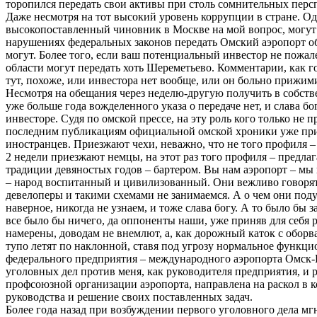
торопился передать свои активы при столь сомнительных перс
Даже несмотря на тот высокий уровень коррупции в стране. О
высокопоставленный чиновник в Москве на мой вопрос, могут
нарушениях федеральных законов передать Омский аэропорт об
могут. Более того, если ваш потенциальный инвестор не пожале
области могут передать хоть Шереметьево. Комментарии, как г
тут, похоже, или инвестора нет вообще, или он больно прижи
Несмотря на обещания через неделю-другую получить в собстве
уже больше года вожделенного указа о передаче нет, и слава бог
инвесторе. Судя по омской прессе, на эту роль кого только не п
последним публикациям официальной омской хроники уже при
иностранцев. Приезжают чехи, неважно, что не того профиля –
2 недели приезжают немцы, на этот раз того профиля – предла
традиции девяностых годов – бартером. Вы нам аэропорт – мы
– народ воспитанный и цивилизованный. Они вежливо говорят
девелоперы и такими схемами не занимаемся. А о чем они поду
наверное, никогда не узнаем, и тоже слава богу. А то было бы 
все было бы ничего, да оппоненты наши, уже приняв для себя 
намерены, доводам не внемлют, а, как дорожный каток с обор
тупо летят по наклонной, ставя под угрозу нормальное функц
федерального предприятия – международного аэропорта Омск
уголовных дел против меня, как руководителя предприятия, и 
профсоюзной организации аэропорта, направлена на раскол в к
руководства и решение своих поставленных задач.
Более года назад при возбуждении первого уголовного дела м