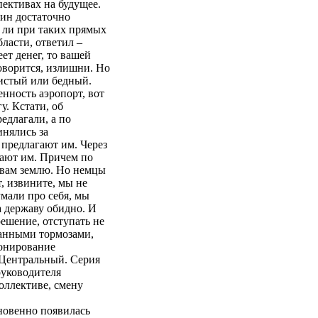
пективах на будущее.
дин достаточно
 ли при таких прямых
ласти, ответил –
ет денег, то вашей
оворится, излишни. Но
мистый или бедный.
нность аэропорт, вот
у. Кстати, об
редлагали, а по
нялись за
 предлагают им. Через
гают им. Причем по
 вам землю. Но немцы
, извините, мы не
мали про себя, мы
за державу обидно. И
решение, отступать не
ванными тормозами,
ионирование
-Центральный. Серия
руководителя
оллективе, смену
гновенно появилась