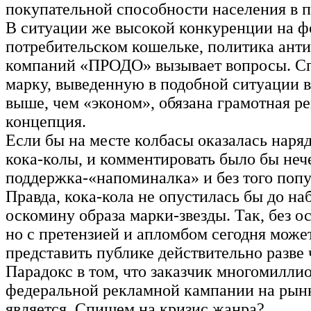
покупательной способности населения в п
В ситуации же высокой конкуренции на ф
потребительском кошельке, политика ант
компаний «ПРОДО» вызывает вопросы. С
марку, выведенную в подобной ситуации в
выше, чем «эконом», обязана грамотная р
концепция.
Если бы на месте колбасы оказалась наря
кока-колы, и комментировать было бы неч
поддержка-«напоминалка» и без того поп
Правда, кока-кола не опустилась бы до на
оскомину образа марки-звезды. Так, без о
но с претензией и апломбом сегодня может
представить публике действительно разве 
Парадокс в том, что заказчик многомилли
федеральной рекламной кампании на рын
является. Спишем на кризис жанра?