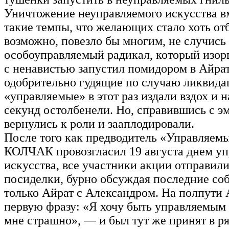
Уничтожение неуправляемого искусства в
такие темпы, что желающих стало хоть отб
возможно, повезло бы многим, не случись
особоуправляемый радикал, который изор
с ненавистью запустил помидором в Айра
одобрительно гудящие по случаю ликвида
«управляемые» в этот раз издали вздох и 
секунд остолбенели. Но, справившись с э
вернулись к роли и зааплодировали.
После того как предводитель «Управляем
КОЛЧАК провозгласил 19 августа днем уп
искусства, все участники акции отправил
посиделки, бурно обсуждая последние со
только Айрат с Александром. На полпути 
первую фразу: «Я хочу быть управляемым
мне страшно», — и был тут же принят в р