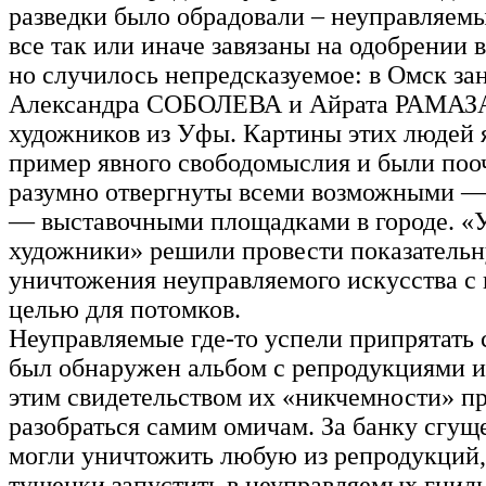
разведки было обрадовали – неуправляемы
все так или иначе завязаны на одобрении
но случилось непредсказуемое: в Омск за
Александра СОБОЛЕВА и Айрата РАМА
художников из Уфы. Картины этих людей 
пример явного свободомыслия и были поо
разумно отвергнуты всеми возможными — 
— выставочными площадками в городе. «
художники» решили провести показатель
уничтожения неуправляемого искусства с
целью для потомков.
Неуправляемые где-то успели припрятать 
был обнаружен альбом с репродукциями их
этим свидетельством их «никчемности» п
разобраться самим омичам. За банку сгу
могли уничтожить любую из репродукций, 
тушенки запустить в неуправляемых гнил