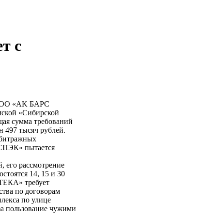
т с
 ООО «АK БАРС
мской «Сибирской
ая сумма требований
 497 тысяч рублей.
арбитражных
«СПЭК» пытается
, его рассмотрение
стоятся 14, 15 и 30
ТЕКА» требует
тва по договорам
плекса по улице
за пользование чужими