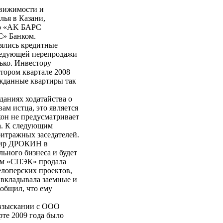
вижимости и
ья в Казани,
го «АK БАРС
» Банком.
лялись кредитные
следующей перепродажи
ько. Инвестору
тором квартале 2008
жданные квартиры так
аниях ходатайства о
ам истца, это является
кон не предусматривает
а. К следующим
итражных заседателей.
мир ДРОКИН в
льного бизнеса и будет
том «СПЭК» продала
елоперских проектов,
 вкладывала заемные и
общил, что ему
 взыскании с ООО
те 2009 года было