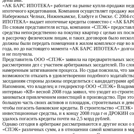
деньгами.
«АK БАРС ИПОТЕКА» работает на рынке купли-продажи нед
ипотечного кредитования. Компания осуществляет продажу жил
Набережных Челнах, Нижнекамске, Елабуге и Омске. С 2004-
ИПОТЕКА» выдает ипотечные кредиты совместно с «АК БАРС
По словам представителя истца, компании «СПЭК» предостав
средства непосредственно на покупку квартир с целью их по
в рассрочку физическим лицам, и таких договоров было нескол
должны были передать помещения в жилом комплексе еще во в
года, но до настоящего момента «АK БАРС ИПОТЕКА» долго
и не получила.
Представитель ООО «СПЭК» заявила на предварительных засед
рассмотрении дел с участием арбитражных заседателей. По слов
намеренным затягиванием процесса. Но судья пояснила, что за
возможности отказать в удовлетворении подобного ходатайств
заседаниям стороны должны определиться с кандидатурами арб
Напомним, что владелец и гендиректор ООО «СПЭК» Влади
интервью «КВ» весной 2008 года заявил, что уходит из строите
заниматься привлечением инвестиций в производство. При э
большую часть своих активов и площадок, строительных и дев
чтобы погасить банковские кредиты. В строительство «СПЭК»
инвестиционные средства, и к концу 2008 года г-н ДРОКИН со
удалось погасить кредиты почти на 2,5 млрд рублей.
Однако сегодня в арбитраже рассматриваются и другие иски о
«СПЭК» различных сумм, а в отношении самой компании в мар