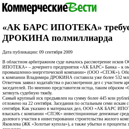
«АK БАРС ИПОТЕКА» требуе
ДРОКИНА полмиллиарда
Дата публикации: 09 сентября 2009
В областном арбитражном суде началось рассмотрение исков
ИПОТЕКА» – дочернего предприятия «АК БАРС» Банка – к о
промышленно-энергетической компании» (ООО «СПЭК»). Общ
к компании Владимира ДРОКИНА составила уже более 532 млн
Ответчик заявил ходатайства о рассмотрении дел с участием 
заседателей. По мнению представителя истца, таким образом 
затянуть судебную тяжбу.
Самый крупный иск предъявлен на сумму более 445 млн рублей
отложено на 22 сентября. Заседания по остальным семи искам со
сентября. Как указано в материалах дел, ООО «АК БАРС ИПО
взыскать с компании «СПЭК» инвестиционные денежные средс
долевого участия в инвестировании строительства жилого ком
Яковлева (ЖК «Золотые купола»), а также убытки и проценты 