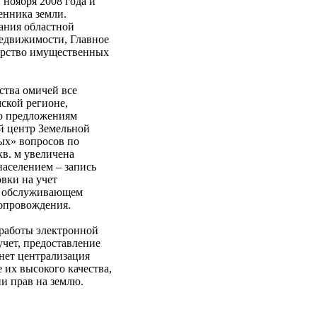
 ноября 2008 года и
енника земли.
ания областной
недвижимости, Главное
ерство имущественных
ства омичей все
ской регионе,
По предложениям
й центр Земельной
ых» вопросов по
в. м увеличена
населением – запись
вки на учет
и обслуживающем
опровождения.
 работы электронной
учет, предоставление
анет централизация
 их высокого качества,
и прав на землю.