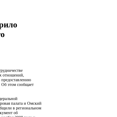
рило
го
трудничестве
ых отношений,
о предоставлению
 Об этом сообщает
деральной
ровая палата и Омский
общили в региональном
кумент об