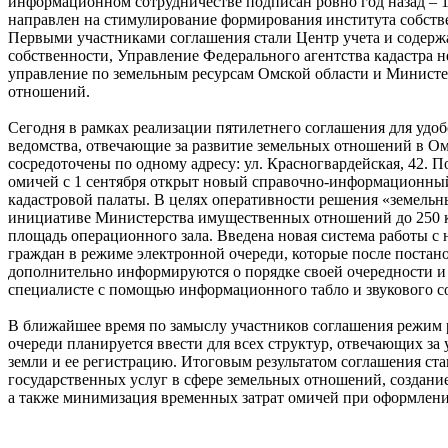
информационном сотрудничестве подписан ровно год назад – 1
направлен на стимулирование формирования института собств
Первыми участниками соглашения стали Центр учета и содерж
собственности, Управление Федерального агентства кадастра 
управление по земельным ресурсам Омской области и Минист
отношений.
Сегодня в рамках реализации пятилетнего соглашения для удоб
ведомства, отвечающие за развитие земельных отношений в Ом
сосредоточены по одному адресу: ул. Красногвардейская, 42. 
омичей с 1 сентября открыт новый справочно-информационны
кадастровой палаты. В целях оперативности решения «земельн
инициативе Министерства имущественных отношений до 250 к
площадь операционного зала. Введена новая система работы с 
граждан в режиме электронной очереди, которые после постано
дополнительно информируются о порядке своей очередности 
специалисте с помощью информационного табло и звукового с
В ближайшее время по замыслу участников соглашения режим
очереди планируется ввести для всех структур, отвечающих за 
земли и ее регистрацию. Итоговым результатом соглашения ст
государственных услуг в сфере земельных отношений, создание
а также минимизация временных затрат омичей при оформлени