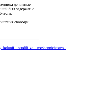
средника денежные
нный был задержан с
бласти.
 лишения свободы
oy_kolonii__osudili_za__moshennichestvo_