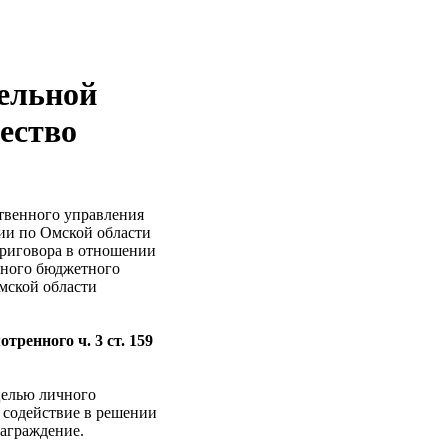
ельной
ество
твенного управления
ии по Омской области
приговора в отношении
ьного бюджетного
мской области
ренного ч. 3 ст. 159
целью личного
 содействие в решении
награждение.