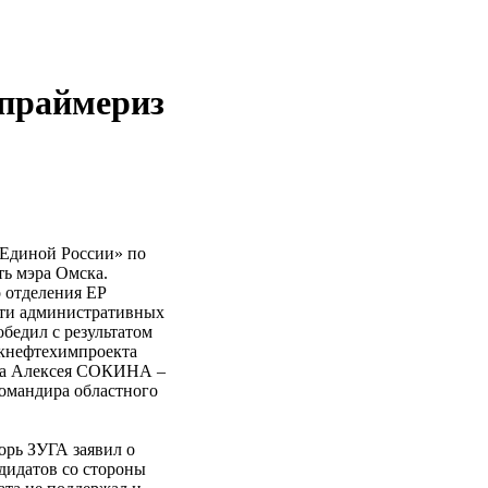
праймериз
«Единой России» по
ть мэра Омска.
о отделения ЕР
пяти административных
едил с результатом
скнефтехимпроекта
ета Алексея СОКИНА –
командира областного
орь ЗУГА заявил о
дидатов со стороны