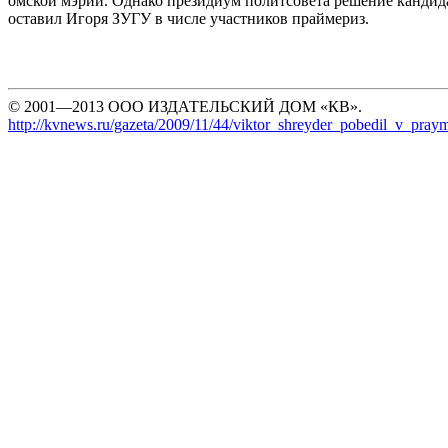
омской мэрии. Однако президиум политсовета решение кандид
оставил Игоря ЗУГУ в числе участников праймериз.
© 2001—2013 ООО ИЗДАТЕЛЬСКИЙ ДОМ «КВ».
http://kvnews.ru/gazeta/2009/11/44/viktor_shreyder_pobedil_v_praym