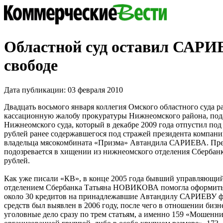
Областной суд оставил САРИ
свободе
Дата публикации: 03 февраля 2010
Двадцать восьмого января коллегия Омского областного суда р
кассационную жалобу прокуратуры Нижнеомского района, по
Нижнеомского суда, который в декабре 2009 года отпустил под 
рублей ранее содержавшегося под стражей президента компан
владельца мясокомбината «Призма» Автандила САРИЕВА. Пр
подозревается в хищении из нижнеомского отделения Сбербан
рублей.
Как уже писали «КВ», в конце 2005 года бывший управляющ
отделением Сбербанка Татьяна НОВИКОВА помогла оформить 
около 30 кредитов на принадлежавшие Автандилу САРИЕВУ 
средств был выявлен в 2006 году, после чего в отношении биз
уголовные дело сразу по трем статьям, а именно 159 «Мошенн