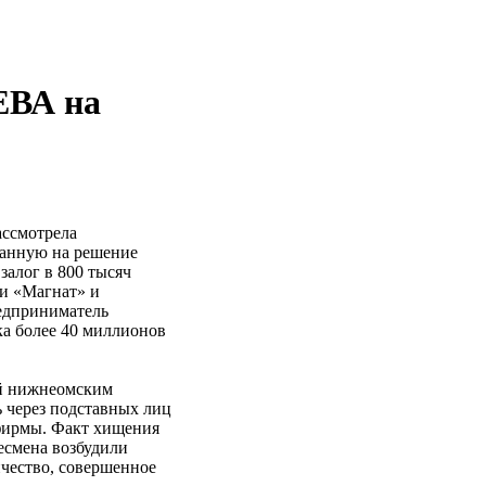
ЕВА на
ассмотрела
данную на решение
залог в 800 тысяч
ии «Магнат» и
едприниматель
ка более 40 миллионов
ий нижнеомским
через подставных лиц
фирмы. Факт хищения
несмена возбудили
ичество, совершенное