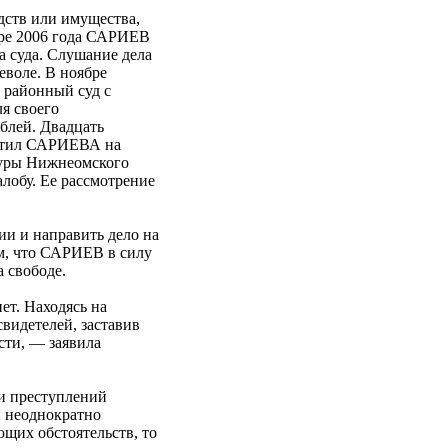
дств или имущества,
бре 2006 года САРИЕВ
а суда. Слушание дела
еволе. В ноябре
 районный суд с
ля своего
ублей. Двадцать
устил САРИЕВА на
туры Нижнеомского
алобу. Ее рассмотрение
ии и направить дело на
ем, что САРИЕВ в силу
 свободе.
т. Находясь на
свидетелей, заставив
сти, — заявила
ти преступлений
й неоднократно
ющих обстоятельств, то