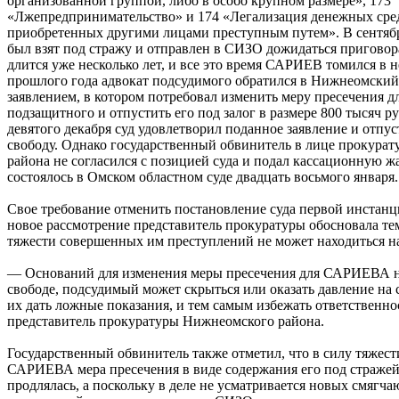
организованной группой, либо в особо крупном размере», 173
«Лжепредпринимательство» и 174 «Легализация денежных сре
приобретенных другими лицами преступным путем». В сентя
был взят под стражу и отправлен в СИЗО дожидаться приговор
длится уже несколько лет, и все это время САРИЕВ томился в н
прошлого года адвокат подсудимого обратился в Нижнеомский
заявлением, в котором потребовал изменить меру пресечения д
подзащитного и отпустить его под залог в размере 800 тысяч р
девятого декабря суд удовлетворил поданное заявление и отп
свободу. Однако государственный обвинитель в лице прокура
района не согласился с позицией суда и подал кассационную ж
состоялось в Омском областном суде двадцать восьмого января.
Свое требование отменить постановление суда первой инстанц
новое рассмотрение представитель прокуратуры обосновала т
тяжести совершенных им преступлений не может находиться на
— Оснований для изменения меры пресечения для САРИЕВА не
свободе, подсудимый может скрыться или оказать давление на 
их дать ложные показания, и тем самым избежать ответственно
представитель прокуратуры Нижнеомского района.
Государственный обвинитель также отметил, что в силу тяжес
САРИЕВА мера пресечения в виде содержания его под страже
продлялась, а поскольку в деле не усматривается новых смягча