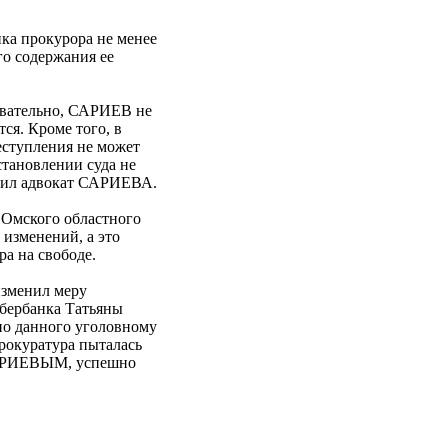
а прокурора не менее
го содержания ее
довательно, САРИЕВ не
ся. Кроме того, в
еступления не может
становлении суда не
явил адвокат САРИЕВА.
 Омского областного
 изменений, а это
а на свободе.
изменил меру
бербанка Татьяны
о данного уголовному
рокуратура пыталась
с САРИЕВЫМ, успешно