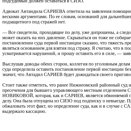
подсудимый должен оставаться в СИЗО.
Адвокат Автандила САРИЕВА ответила на заявления помощник
вескими аргументами. По ее словам, оснований для дальнейше
подзащитного под стражей нет.
— Все свидетели, проходящие по делу, уже допрошены, а сле
может оказать на них давление. Скрываться он тоже не собирает
постановлении суда первой инстанции сказано, что тяжесть пр
являться основанием для взятия под стражу. Я считаю, что в по
усматривается нарушений, и прошу оставить его в силе, — за
Выслушав доводы обеих сторон, коллегия по уголовным делам
суда определила оставить постановление первой инстанции без
значит, что Автадил САРИЕВ будет дожидаться своего приговор
Стоит также отметить, что ранее Нижнеомский районный суд 
пресечения для бывшего управляющего местным отделением С
НОВИКОВОЙ, которая, как и САРИЕВ, является обвиняемой п
делу. Она была отпущена из СИЗО под подписку о невыезде. П
обжаловать этот факт, но определение суда, как и в случае 
выдержало кассацию.