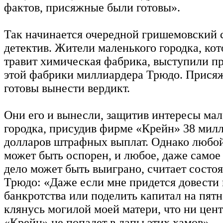
фактов, присяжные были готовы».
Так начинается очередной гришемовский 
детектив. Жители маленького городка, ко
травит химическая фабрика, выступили п
этой фабрики миллиардера Трюдо. Прися
готовы вынести вердикт.
Они его и вынесли, защитив интересы мал
городка, присудив фирме «Крейн» 38 мил
долларов штрафных выплат. Однако любой
может быть оспорен, и любое, даже самое
дело может быть выиграно, считает состо
Трюдо: «Даже если мне придется довести 
банкротства или поделить капитал на пятн
клянусь могилой моей матери, что ни цент
«Крейн» не попадет в лапы этих хамов».