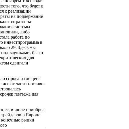
с ноябрем 1941 года:
ости того, что будет в
ся с реализации
раты на поддержание
али затраты на
здания системы
тановили, либо
тала работа по
о инвестпрограмма в
около 29. Здесь мы
 подрядчиками, благо
екритических для
ктом сдвигали
ло спроса и где цена
лись от части поставок
ствовалась
срочек платежа для
знес, в июле приобрел
 трейдеров в Европе
а конечные рынки
кого