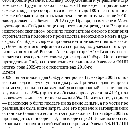
себя проектирование, поставку оборудования и управление ст
комплекса. Будущий завод «Тобольск-Полимер» — прямой конк
Омске завода, где собираются выпускать до 180 тысяч тонн по
Омске обещают запустить комплекс в четвертом квартале 2010 
завод должен заработать в 2012 году. Правда, на встрече в Мо
руководство Сибура в лице старшего вице-президента Влади
некоторым скепсисом оценило перспективы омского предприяти
строительства подобного производства необходимо иметь над
сырья. У Сибура с сырьем проблем нет и не может быть: его «
до 60% попутного нефтяного газа страны, получаемого от кр
газовых компаний России. А гендиректор ОАО «Газпром неф
является председателем совета директоров Сибура. Он и рассказ
президентом Сибура по экономике и финансам Алексеем 
итогах года 2009-го и о перспективах 2010-го.
Итоги
2009 год начинался для Сибура непросто. В декабре 2008-го по
того же года выручка упала в два раза. Причем падали испрос, 
три месяца цены на сжиженный углеводородный газ снизились 
каучуки — на 27% (при этом объемы спроса упали на 41%), п
горюче-смазочные материалы — на 49%. На часть продукции с
— невозможно было продать ни за какие деньги, а по части пр
реализации была ниже затрат. Все это привело к затоваривани
остановке большого количества производств. В октябре 2008-г
производства, в ноябре — 7, в декабре еще 24. И таким образом
входила в состоянии глубочайшего кризиса. Алексей ФИЛ