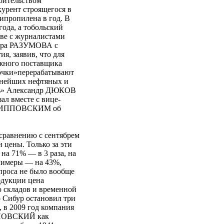
роительством
урент строящегося в
липропилена в год. В
года, а тобольский
скве с журналистами
мира РАЗУМОВА с
я, заявив, что для
ежного поставщика
дочки»перерабатывают
упнейших нефтяных и
ть» Александр ДЮКОВ
ал вместе с вице-
ФИЛИППОВСКИМ об
 сравнению с сентябрем
и цены. Только за эти
на 71% — в 3 раза, на
олимеры — на 43%,
проса не было вообще
одукции цена
ю складов и временной
о Сибур остановил три
, в 2009 год компания
ИППОВСКИЙ как