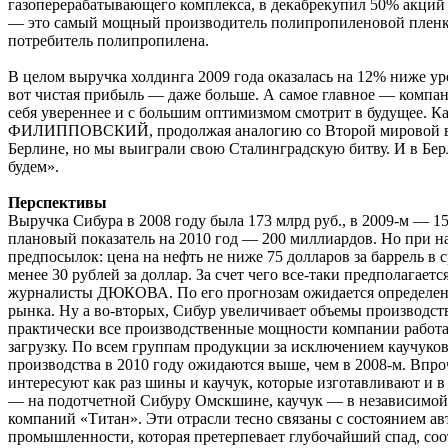
газоперерабатывающего комплекса, в декабрекупил 50% акций
— это самый мощный производитель полипропиленовой пленк
потребитель полипропилена.
В целом выручка холдинга 2009 года оказалась на 12% ниже уро
вот чистая прибыль — даже больше. А самое главное — компан
себя увереннее и с большим оптимизмом смотрит в будущее. Ка
ФИЛИППОВСКИЙ, продолжая аналогию со Второй мировой в
Берлине, но мы выиграли свою Сталинградскую битву. И в Бер
будем».
Перспективы
Выручка Сибура в 2008 году была 173 млрд руб., в 2009-м — 15
плановый показатель на 2010 год — 200 миллиардов. Но при 
предпосылок: цена на нефть не ниже 75 долларов за баррель в 
менее 30 рублей за доллар. За счет чего все-таки предполагаетс
журналисты ДЮКОВА. По его прогнозам ожидается определе
рынка. Ну а во-вторых, Сибур увеличивает объемы производств
практически все производственные мощности компании работ
загрузку. По всем группам продукции за исключением каучуко
производства в 2010 году ожидаются выше, чем в 2008-м. Впро
интересуют как раз шины и каучук, которые изготавливают и 
— на подотчетной Сибуру Омскшине, каучук — в независимой 
компаний «Титан». Эти отрасли тесно связаны с состоянием а
промышленности, которая претерпевает глубочайший спад, соот