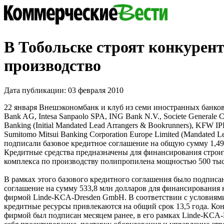
В Тобольске строят конкурен
производство
Дата публикации: 03 февраля 2010
22 января Внешэкономбанк и клуб из семи иностранных банков 
Bank AG, Intesa Sanpaolo SPA, ING Bank N.V., Societe Generale C
Banking (Initial Mandated Lead Arrangers & Bookrunners), KFW
Sumitomo Mitsui Banking Corporation Europe Limited (Mandated Le
подписали базовое кредитное соглашение на общую сумму 1,49
Кредитные средства предназначены для финансирования строит
комплекса по производству полипропилена мощностью 500 тыс.
В рамках этого базового кредитного соглашения было подпис
соглашение на сумму 533,8 млн долларов для финансирования 
фирмой Linde-KCA-Dresden GmbH. В соответствии с условиям
кредитные ресурсы привлекаются на общий срок 13,5 года. Кон
фирмой был подписан месяцем ранее, в его рамках Linde-KCA-