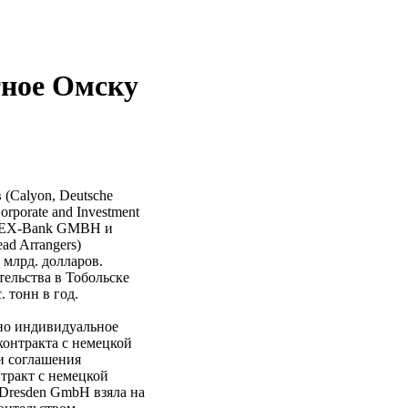
тное Омску
(Calyon, Deutsche
orporate and Investment
 IPEX-Bank GMBH и
ad Arrangers)
 млрд. долларов.
ельства в Тобольске
 тонн в год.
ано индивидуальное
контракта с немецкой
и соглашения
тракт с немецкой
Dresden GmbH взяла на