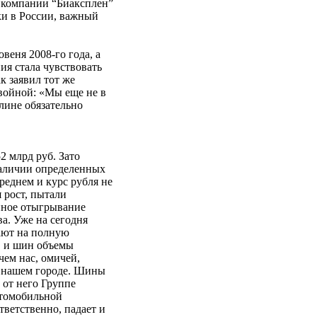
 компании “Биаксплен”
и в России, важный
веня 2008-го года, а
ия стала чувствовать
к заявил тот же
ойной: «Мы еще не в
лине обязательно
2 млрд руб. Зато
наличии определенных
среднем и курс рубля не
я рост, пытали
нное отыгрывание
а. Уже на сегодня
ают на полную
в и шин объемы
чем нас, омичей,
в нашем городе. Шины
от него Группе
втомобильной
ветственно, падает и