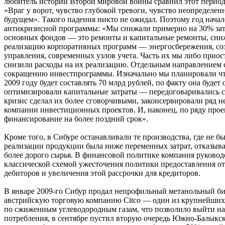
любитель истории Второй мировой войны сравнил этот период 
«Враг у ворот, чувство глубокой тревоги, чувство неопределенн
будущем». Такого падения никто не ожидал. Поэтому год начал
антикризисной программы: «Мы снижали примерно на 30% зат
основных фондов — это ремонты и капитальные ремонты, сниж
реализацию корпоративных программ — энергосбережения, со
управления, современных узлов учета. Часть их мы либо приос
снизили расходы на их реализацию. Отдельным направлением с
сокращению инвестпрограммы. Изначально мы планировали чт
2009 году будет составлять 70 млрд рублей, по факту она будет 
оптимизировали капитальные затраты — передоговаривались с
кризис сделал их более сговорчивыми, законсервировали ряд н
компании инвестиционных проектов. И, наконец, по ряду прое
финансирование на более поздний срок».
Кроме того, в Сибуре останавливали те производства, где не бы
реализации продукции была ниже переменных затрат, отказыва
более дорого сырья. В финансовой политике компания руковод
классической схемой ужесточения политики предоставления от
дебиторов и увеличения этой рассрочки для кредиторов.
В январе 2009-го Сибур продал непрофильный метанольный би
австрийскую торговую компанию Citco — один из крупнейших
по сжиженным углеводородным газам, что позволило выйти н
потребления, в сентябре пустил вторую очередь Южно-Балыкс