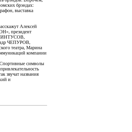
 омских брэндах:
рафон, выставка
расскажут Алексей
Н», президент
ь МИНТУСОВ,
андр ЧЕПУРОВ,
ского театра, Марина
оммуникаций компании
 «Спортивные символы
 привлекательность
ак звучат названия
кий и