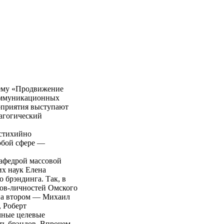
тему «Продвижение
коммуникационных
роприятия выступают
агогический
 стихийно
юбой сфере —
кафедрой массовой
х наук Елена
 брэндинга. Так, в
дов-личностей Омского
 на втором — Михаил
 Роберт
ные целевые
ть брэндов. Впрочем,