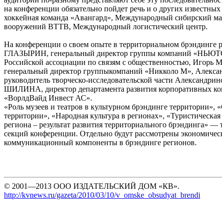
на конференции обязательно пойдет речь и о других известных
хоккейная команда «Авангард», Международный сибирский ма
вооружений ВТТВ, Международный логистический центр.
На конференции о своем опыте в территориальном брэндинге 
ГЛАЗЫРИН, генеральный директор группы компаний «НЬЮТО
Российской ассоциации по связям с общественностью, Игор
генеральный директор группыкомпаний «Никколо М», Алекс
руководитель творческо-исследовательской части Александрин
ШИЛИНА, директор департамента развития корпоративных к
«ВорлдВайд Инвест АС».
«Роль музеев и театров в культурном брэндинге территории»,
территории», «Народная культура в регионах», «Туристическая
региона – результат развития территориального брэндинга» — т
секций конференции. Отдельно будут рассмотрены экономичес
коммуникационный компоненты в брэндинге регионов.
© 2001—2013 ООО ИЗДАТЕЛЬСКИЙ ДОМ «КВ».
http://kvnews.ru/gazeta/2010/03/10/v_omske_obsudyat_brendi