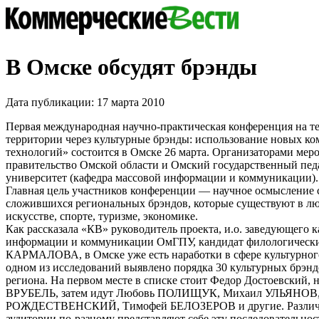
В Омске обсудят брэнды
Дата публикации: 17 марта 2010
Первая международная научно-практическая конференция на 
территории через культурные брэнды: использование новых 
технологий» состоится в Омске 26 марта. Организаторами ме
правительство Омской области и Омский государственный пед
университет (кафедра массовой информации и коммуникации).
Главная цель участников конференции — научное осмысление
сложившихся региональных брэндов, которые существуют в л
искусстве, спорте, туризме, экономике.
Как рассказала «КВ» руководитель проекта, и.о. заведующего 
информации и коммуникации ОмГПУ, кандидат филологически
КАРМАЛОВА, в Омске уже есть наработки в сфере культурного
одном из исследований выявлено порядка 30 культурных брэн
региона. На первом месте в списке стоит Федор Достоевский,
ВРУБЕЛЬ, затем идут Любовь ПОЛИЩУК, Михаил УЛЬЯНОВ,
РОЖДЕСТВЕНСКИЙ, Тимофей БЕЛОЗЕРОВ и другие. Различ
аудитории по-разному представляют себе эту последовательнос