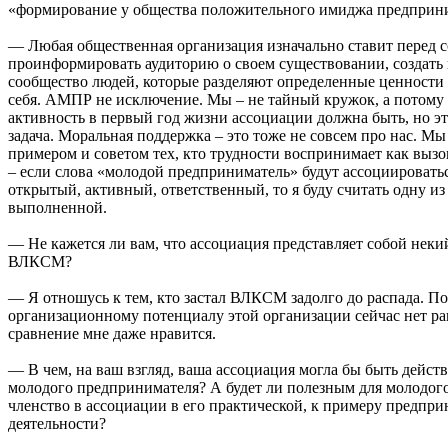
«формирование у общества положительного имиджа предприн
— Любая общественная организация изначально ставит перед с
проинформировать аудиторию о своем существовании, создать 
сообщество людей, которые разделяют определенные ценности 
себя. АМПР не исключение. Мы – не тайный кружок, а потом
активность в первый год жизни ассоциации должна быть, но эт
задача. Моральная поддержка – это тоже не совсем про нас. М
примером и советом тех, кто трудности воспринимает как вызо
– если слова «молодой предприниматель» будут ассоциировать
открытый, активный, ответственный, то я буду считать одну из
выполненной.
— Не кажется ли вам, что ассоциация представляет собой нек
ВЛКСМ?
— Я отношусь к тем, кто застал ВЛКСМ задолго до распада. По
организационному потенциалу этой организации сейчас нет ра
сравнение мне даже нравится.
— В чем, на ваш взгляд, ваша ассоциация могла бы быть дейст
молодого предпринимателя? А будет ли полезным для молодог
членство в ассоциации в его практической, к примеру предпри
деятельности?