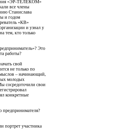
пания «ЭР-ТЕЛЕКОМ»
али все члены
ению Станислава
ы и годом
реватель «КВ»
рганизации и узнал у
 тем, кто только
предприниматель»? Это
ыта работы?
начать свой
ится не только по
смыслов – начинающий,
ных молодых
 Мы сосредоточили свои
регистрировал
нял конкретные
го предпринимателя?
ли портрет участника