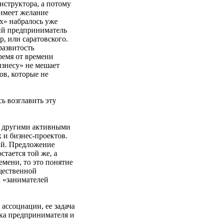
нструктора, а потому
 имеет желание
х» набралось уже
кий предприниматель
, или саратовского.
развитость
ремя от времени
изнесу» не мешает
ов, которые не
ь возглавить эту
с другими активными
 и бизнес-проектов.
ий. Предложение
стается той же, а
емени, то это понятие
бщественной
к «занимателей
ассоциации, ее задача
жка предпринимателя и