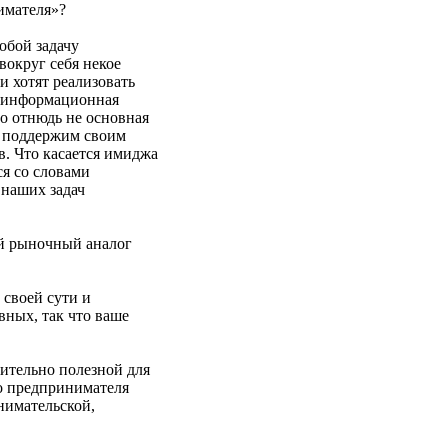
имателя»?
обой задачу
вокруг себя некое
и хотят реализовать
у информационная
о отнюдь не основная
ы поддержим своим
в. Что касается имиджа
ся со словами
 наших задач
ий рыночный аналог
 своей сути и
вных, так что ваше
вительно полезной для
о предпринимателя
нимательской,