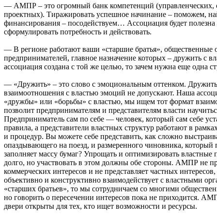
— АМПР – это огромный банк компетенций (управленческих,
проектных). Тиражировать успешное начинание – поможем, н
финансирования – посодействуем… Ассоциация будет полезна т
сформулировать потребность и действовать.
— В регионе работают ваши «старшие братья», общественные 
предпринимателей, главное назначение которых – дружить с вл
ассоциация создана с той же целью, то зачем нужна еще одна с
— «Дружить» – это слово с эмоциональным оттенком. Дружить
взаимоотношения с властью эмоций не допускают. Наша ассоци
«дружбы» или «борьбы» с властью, мы ищем тот формат взаи
позволит предпринимателям и представителям власти научитьс
Предприниматель сам по себе — человек, который сам себе уст
правила, а представители властных структур работают в рамка
и процедур. Вы можете себе представить, как сложно выстраива
опаздывающего на поезд, и размеренного чиновника, который
заполняет массу бумаг? Упрощать и оптимизировать властные
долго, но участвовать в этом должны обе стороны. АМПР не п
коммерческих интересов и не представляет частных интересов,
объективно и конструктивно взаимодействует с властными орга
«старших братьев», то мы сотрудничаем со многими обществе
но говорить о пересечении интересов пока не приходится. АМПР
двери открыты для тех, кто ищет возможности и ресурсы.