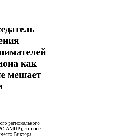
едатель
ения
нимателей
иона как
не мешает
м
ого регионального
РО АМПР), которое
вместо Виктора