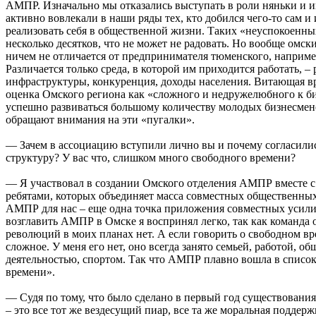
АМПР. Изначально мы отказались выступать в роли няньки и и
активно вовлекали в наши ряды тех, кто добился чего-то сам и
реализовать себя в общественной жизни. Таких «неуспокоенны
несколько десятков, что не может не радовать. Но вообще омс
ничем не отличается от предпринимателя тюменского, например
Различается только среда, в которой им приходится работать, – 
инфраструктуры, конкуренция, доходы населения. Витающая в
оценка Омского региона как «сложного и недружелюбного к б
успешно развиваться большому количеству молодых бизнесмен
обращают внимания на эти «пугалки».
— Зачем в ассоциацию вступили лично вы и почему согласилис
структуру? У вас что, слишком много свободного времени?
— Я участвовал в создании Омского отделения АМПР вместе 
ребятами, которых объединяет масса совместных общественных
АМПР для нас – еще одна точка приложения совместных усил
возглавить АМПР в Омске я воспринял легко, так как команда о
революций в моих планах нет. А если говорить о свободном вр
сложное. У меня его нет, оно всегда занято семьей, работой, о
деятельностью, спортом. Так что АМПР плавно вошла в списо
времени».
— Судя по тому, что было сделано в первый год существования 
– это все тот же вездесущий пиар, все та же моральная поддер