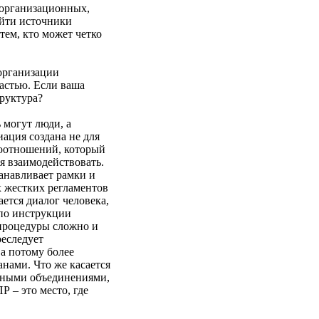
 организационных,
айти источники
ем, кто может четко
организации
астью. Если ваша
труктура?
 могут люди, а
ация создана не для
моотношений, который
я взаимодействовать.
анавливает рамки и
х жестких регламентов
ется диалог человека,
 по инструкции
 процедуры сложно и
реследует
 а потому более
нами. Что же касается
нными объединениями,
 – это место, где