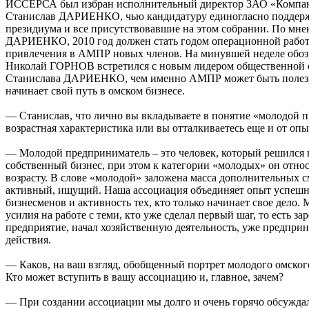
ИССЕРСА был избран исполнительный директор ЗАО «Ком
Станислав ДАРИЕНКО, чью кандидатуру единогласно поддерж
президиума и все присутствовавшие на этом собрании. По мн
ДАРИЕНКО, 2010 год должен стать годом операционной работ
привлечения в АМПР новых членов. На минувшей неделе обоз
Николай ГОРНОВ встретился с новым лидером общественной о
Станислава ДАРИЕНКО, чем именно АМПР может быть полезна
начинает свой путь в омском бизнесе.
— Станислав, что лично вы вкладываете в понятие «молодой 
возрастная характеристика или вы отталкиваетесь еще и от оп
— Молодой предприниматель – это человек, который решился 
собственный бизнес, при этом к категории «молодых» он относ
возрасту. В слове «молодой» заложена масса дополнительных 
активный, ищущий. Наша ассоциация объединяет опыт успеш
бизнесменов и активность тех, кто только начинает свое дело.
усилия на работе с теми, кто уже сделал первый шаг, то есть за
предприятие, начал хозяйственную деятельность, уже предпри
действия.
— Каков, на ваш взгляд, обобщенный портрет молодого омско
Кто может вступить в вашу ассоциацию и, главное, зачем?
— При создании ассоциации мы долго и очень горячо обсужда