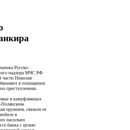
о
банкира
льника Русско-
рного надзора МЧС РФ
 части Николая
бвиняют в похищении
гих преступлениях.
няемые в камуфляжных
о-Полянским
я оружием, связали ее
омобиле в
ших насильно
ссе банка с целью