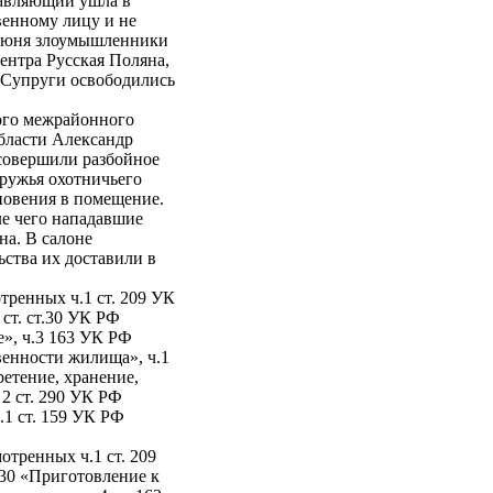
равляющий ушла в
венному лицу и не
5 июня злоумышленники
ентра Русская Поляна,
. Супруги освободились
ого межрайонного
бласти Александр
вершили разбойное
 ружья охотничьего
новения в помещение.
е чего нападавшие
на. В салоне
ьства их доставили в
ренных ч.1 ст. 209 УК
ст. ст.30 УК РФ
», ч.3 163 УК РФ
венности жилища», ч.1
ретение, хранение,
 2 ст. 290 УК РФ
.1 ст. 159 УК РФ
ренных ч.1 ст. 209
 30 «Приготовление к