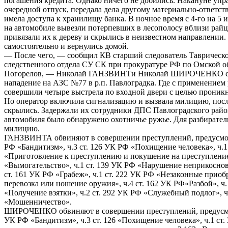
погашения кредита. Однако ничего не добились. Накануне уп
очередной отпуск, передала дела другому материально-ответст
имела доступа к хранилищу банка. В ночное время с 4-го на 
на автомобиле вывезли потерпевших в лесополосу вблизи райц
привязали их к дереву и скрылись в неизвестном направлении
самостоятельно и вернулись домой.
— После чего, — сообщил КВ старший следователь Таврическ
следственного отдела СУ СК при прокуратуре РФ по Омской о
Погорелов, — Николай ГАНЗВИНТи Николай ШИРОЧЕНКО со
нападение на АЗС №77 в р.п. Павлоградка. Где с применением
совершили четыре выстрела по входной двери с целью проник
Но оператор включила сигнализацию и вызвала милицию, посл
скрылись. Задержали их сотрудники ДПС Павлоградского райо
автомобиля было обнаружено охотничье ружье. Для разбирател
милицию.
ГАНЗВИНТА обвиняют в совершении преступлений, предусмот
РФ «Бандитизм», ч.3 ст. 126 УК РФ «Похищение человека», ч.1 
«Приготовление к преступлению и покушение на преступление
«Вымогательство», ч.1 ст. 139 УК РФ «Нарушение неприкосно
ст. 161 УК РФ «Грабеж», ч.1 ст. 222 УК РФ «Незаконные приоб
перевозка или ношение оружия», ч.4 ст. 162 УК РФ«Разбой», ч.
«Получение взятки», ч.2 ст. 292 УК РФ «Служебный подлог», ч
«Мошенничество».
ШИРОЧЕНКО обвиняют в совершении преступлений, предусмот
УК РФ «Бандитизм», ч.3 ст. 126 «Похищение человека», ч.1 ст.