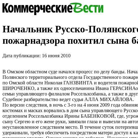
Начальник Русско-Полянског
пожарнадзора похитил сына 
Дата публикации: 16 июня 2010
В Омском областном суде начался процесс по делу банды. Нача
Полянского территориального отдела Государственного пожа
по Омской области Николая ГАНЗВИНТА и водителя пожарной
ШИРОЧЕНКО, а также их односельчанина Ивана ГЕРАСИНАо
семьи управляющего филиалом Россельхозбанка, а также в дру
Судебное разбирательство ведет судья АЛЛА МИХАЙЛОВА.
По версии следствия, в ночь с 3-го на 4 июня 2009 года обви
костюмах и масках ворвались в дом сына управляющего Русск
отделением Россельхозбанка Ирины БАБЕНКОВОЙ, где, угрожа
сыну Сергею и его жене руки, завязали глаза и вывезли на авт
неустановленное следствием место. В течение суток потерпев
удерживали, требуя обеспечить посредством матери доступ к ка