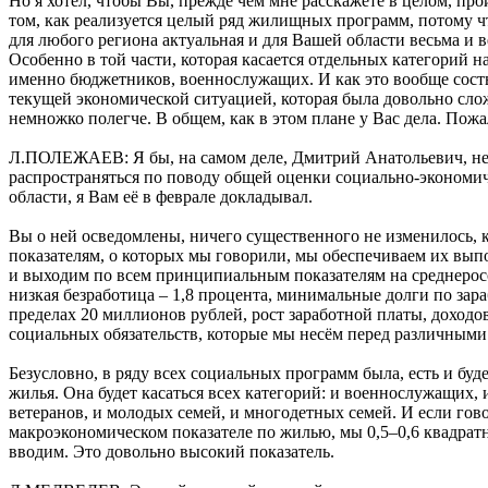
Но я хотел, чтобы Вы, прежде чем мне расскажете в целом, пр
том, как реализуется целый ряд жилищных программ, потому чт
для любого региона актуальная и для Вашей области весьма и в
Особенно в той части, которая касается отдельных категорий н
именно бюджетников, военнослужащих. И как это вообще сост
текущей экономической ситуацией, которая была довольно сло
немножко полегче. В общем, как в этом плане у Вас дела. Пожа
Л.ПОЛЕЖАЕВ: Я бы, на самом деле, Дмитрий Анатольевич, не
распространяться по поводу общей оценки социально-экономи
области, я Вам её в феврале докладывал.
Вы о ней осведомлены, ничего существенного не изменилось, к
показателям, о которых мы говорили, мы обеспечиваем их вы
и выходим по всем принципиальным показателям на среднерос
низкая безработица – 1,8 процента, минимальные долги по зара
пределах 20 миллионов рублей, рост заработной платы, доходо
социальных обязательств, которые мы несём перед различными
Безусловно, в ряду всех социальных программ была, есть и буд
жилья. Она будет касаться всех категорий: и военнослужащих,
ветеранов, и молодых семей, и многодетных семей. И если гов
макроэкономическом показателе по жилью, мы 0,5–0,6 квадратн
вводим. Это довольно высокий показатель.