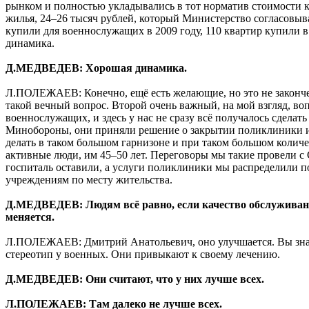
рынком и полностью укладывались в тот норматив стоимости к
жилья, 24–26 тысяч рублей, который Министерство согласовыв
купили для военнослужащих в 2009 году, 110 квартир купили в 
динамика.
Д.МЕДВЕДЕВ: Хорошая динамика.
Л.ПОЛЕЖАЕВ: Конечно, ещё есть желающие, но это не законч
такой вечный вопрос. Второй очень важный, на мой взгляд, во
военнослужащих, и здесь у нас не сразу всё получалось сделат
Минобороны, они приняли решение о закрытии поликлиники и 
делать в таком большом гарнизоне и при таком большом количе
активные люди, им 45–50 лет. Переговоры мы такие провели с
госпиталь оставили, а услуги поликлиники мы распределили п
учреждениям по месту жительства.
Д.МЕДВЕДЕВ: Людям всё равно, если качество обслуживани
меняется.
Л.ПОЛЕЖАЕВ: Дмитрий Анатольевич, оно улучшается. Вы знает
стереотип у военных. Они привыкают к своему лечению.
Д.МЕДВЕДЕВ: Они считают, что у них лучше всех.
Л.ПОЛЕЖАЕВ: Там далеко не лучше всех.