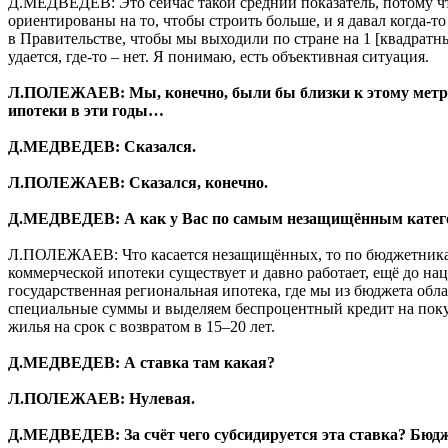
Д.МЕДВЕДЕВ: Это сейчас такой средний показатель, потому ч
ориентированы на то, чтобы строить больше, и я давал когда-то
в Правительстве, чтобы мы выходили по стране на 1 [квадратный
удается, где-то – нет. Я понимаю, есть объективная ситуация.
Л.ПОЛЕЖАЕВ: Мы, конечно, были бы близки к этому метру
ипотеки в эти годы…
Д.МЕДВЕДЕВ: Сказался.
Л.ПОЛЕЖАЕВ: Сказался, конечно.
Д.МЕДВЕДЕВ: А как у Вас по самым незащищённым кате
Л.ПОЛЕЖАЕВ: Что касается незащищённых, то по бюджетник
коммерческой ипотеки существует и давно работает, ещё до на
государственная региональная ипотека, где мы из бюджета обл
специальные суммы и выделяем беспроцентный кредит на поку
жилья на срок с возвратом в 15–20 лет.
Д.МЕДВЕДЕВ: А ставка там какая?
Л.ПОЛЕЖАЕВ: Нулевая.
Д.МЕДВЕДЕВ: За счёт чего субсидируется эта ставка? Бюд