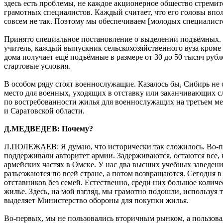
здесь есть проблемы, не каждое акционерное общество стремитс
грамотных специалистов. Каждый считает, что его головы впол
совсем не так. Поэтому мы обеспечиваем [молодых специалист
Принято специальное постановление о выделении подъёмных.
учитель, каждый выпускник сельскохозяйственного вуза кроме
дома получает ещё подъёмные в размере от 30 до 50 тысяч руб
стартовые условия.
В особом ряду стоят военнослужащие. Казалось бы, Сибирь не 
место для военных, уходящих в отставку или заканчивающих с
по востребованности жилья для военнослужащих на третьем ме
и Саратовской области.
Д.МЕДВЕДЕВ: Почему?
Л.ПОЛЕЖАЕВ: Я думаю, что исторически так сложилось. Во-п
поддерживали авторитет армии. Задерживаются, остаются все, 
армейских частях в Омске. У нас два высших учебных заведен
разъезжаются по всей стране, а потом возвращаются. Сегодня в
отставников без семей. Естественно, среди них большое коли
жилье. Здесь, на мой взгляд, мы грамотно подошли, используя 
выделяет Министерство обороны для покупки жилья.
Во-первых, мы не пользовались вторичным рынком, а пользов