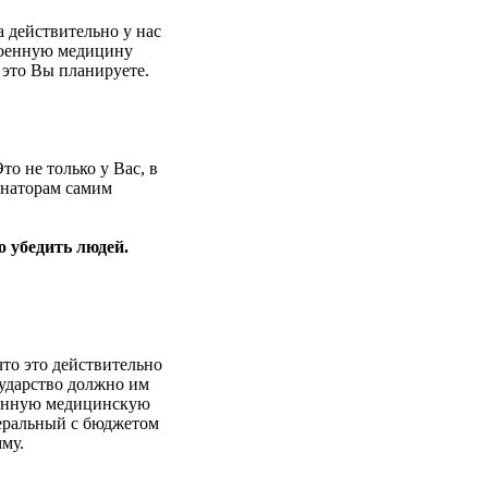
 действительно у нас
военную медицину
 это Вы планируете.
о не только у Вас, в
рнаторам самим
 убедить людей.
то это действительно
сударство должно им
твенную медицинскую
деральный с бюджетом
му.