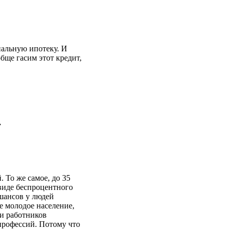
альную ипотеку. И
обще гасим этот кредит,
.
То же самое, до 35
 виде беспроцентного
 шансов у людей
е молодое население,
 и работников
профессий. Потому что