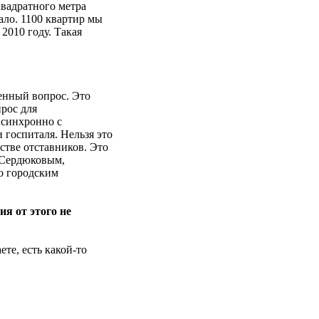
вадратного метра
ало. 1100 квартир мы
2010 году. Такая
енный вопрос. Это
прос для
ь синхронно с
госпиталя. Нельзя это
стве отставников. Это
 Сердюковым,
о городским
я от этого не
е, есть какой-то