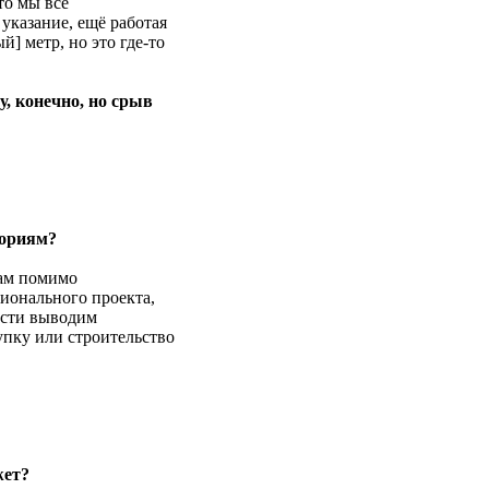
то мы все
 указание, ещё работая
] метр, но это где-то
, конечно, но срыв
гориям?
ам помимо
ционального проекта,
асти выводим
пку или строительство
жет?