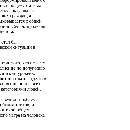
оинформировали меня о
о, в общем, эта тема
есьма актуальная.
аших граждан, а
ыковывается с общей
жной. Сейчас вроде бы
луйста.
 стал бы
ческой ситуации в
роме того, что по всем
полнение по полугодию
сийский уровень:
ботной плате – где-то в
в и выполнение всех
 категориями людей.
ет вечной проблема
 и бюджетников, и
орить об общем
ого метра на человека