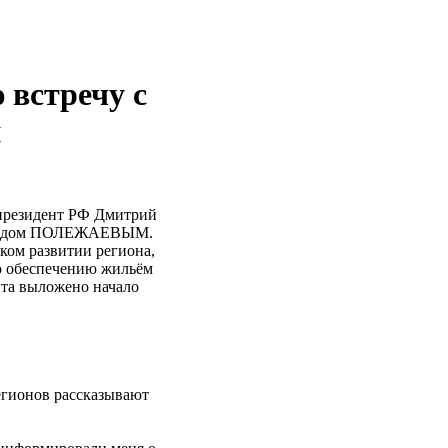
 встречу с
и
 президент РФ Дмитрий
еонидом ПОЛЕЖАЕВЫМ.
ком развитии региона,
о обеспечению жильём
нта выложено начало
егионов рассказывают