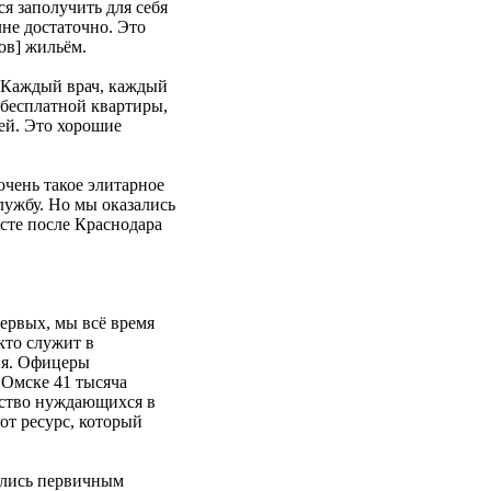
я заполучить для себя
не достаточно. Это
ов] жильём.
 Каждый врач, каждый
 бесплатной квартиры,
лей. Это хорошие
очень такое элитарное
лужбу. Но мы оказались
сте после Краснодара
ервых, мы всё время
кто служит в
ия. Офицеры
 Омске 41 тысяча
чество нуждающихся в
тот ресурс, который
ались первичным