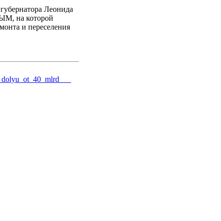
 губернатора Леонида
М, на которой
монта и переселения
na_dolyu_ot_40_mlrd___