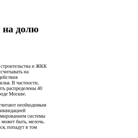
 на долю
р строительства и ЖКК
ссчитывать на
действия
лья. В частности,
ть распределены 40
роде Москве.
 считают необходимым
 ликвидацией
рмированием системы
 может быть, мелочь.
ся, попадут в том