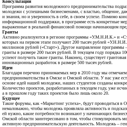
Консультации
Программа развития молодежного предпринимательства подра
молодежи с успешными бизнесменами, с властью, общение, да
и знания, но и уверенность в себе, в своем успехе. Помимо кон
информационной поддержки, в программе есть конкретные ме
выраженные в реальной финансовой помощи начинающим пре
Гранты
Активно реализуются в регионе программы «У.М.Н.И.К.» и «С
которых на первом этапе получают 200 тысяч рублей «У.Н.Н.И.
миллионов рублей («Старт»). Другое направление программы 
гранты в размере 200 тысяч рублей. В текущем году порядка 1
успеют получить такие гранты. Наконец, существует грантова
инновационных разработок в размере 500 тысяч рублей.
Идеи
Благодаря перечню принимаемых мер в 2010 году мы отмечаем
предпринимательства в Омске и Омской области. У нас уже ест
основе идей нашей молодежи, наших студентов созданы конкр
Количество проектов, разработанных в текущем году, уже исчи
а в прошлом году таких проектов было лишь около 20.
Будущее
Такие форумы, как «Маркетинг успеха», будут проводиться в О
немаловажно, чтобы молодежь проявляла активность и подсказ
ей нужно, какие потребности возникают у начинающих бизнес
Омской области заинтересовано в том, чтобы стимулировать м
активную предпринимательскую деятельность. Молодежь – ген