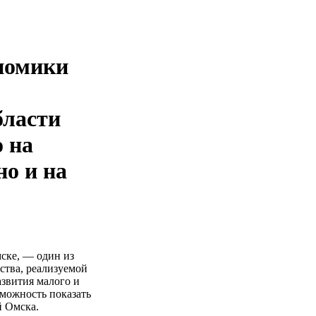
номики
бласти
 на
о и на
ске, — один из
ства, реализуемой
звития малого и
зможность показать
й Омска.