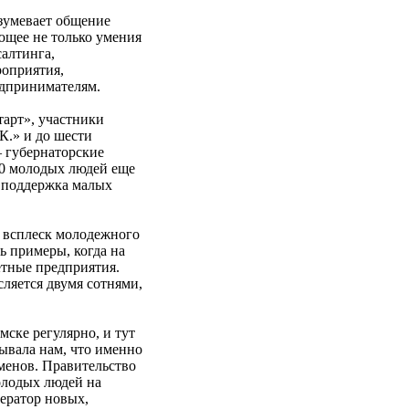
зумевает общение
ющее не только умения
салтинга,
роприятия,
дпринимателям.
тарт», участники
К.» и до шести
– губернаторские
00 молодых людей еще
я поддержка малых
 всплеск молодежного
ь примеры, когда на
етные предприятия.
сляется двумя сотнями,
мске регулярно, и тут
ывала нам, что именно
менов. Правительство
олодых людей на
ератор новых,