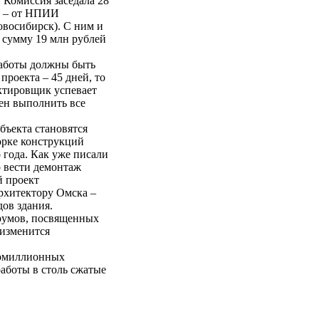
 Комиссия заседала 28
ка – от НПИИ
восибирск). С ним и
 сумму 19 млн рублей
работы должны быть
проекта – 45 дней, то
ектировщик успевает
жен выполнить все
объекта становятся
борке конструкций
 года. Как уже писали
 вести демонтаж
й проект
архитектору Омска –
ов здания.
румов, посвященных
 изменится
гомиллионных
аботы в столь сжатые