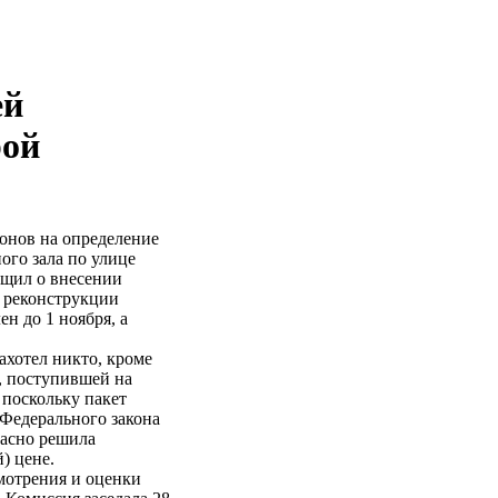
ей
рой
онов на определение
ого зала по улице
бщил о внесении
 реконструкции
ен до 1 ноября, а
ахотел никто, кроме
, поступившей на
 поскольку пакет
Федерального закона
ласно решила
) цене.
мотрения и оценки