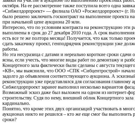
заявки на участие в аукционе по выполнению проектных работ.
октября. На ее рассмотрение также поступила всего одна заяв
«Сибжелдорпроект» — филиала ОАО «Росжелдорпроект» (г. Но
было решено заключить госконтракт на выполнение проекта на
при начальной цене аукциона 20 млн.
Интересно, что по условиям контракта на реконструкцию эти 
выполнены в срок до 27 декабря 2010 года. А срок выполнения 
есть все те же полтора месяца! Получается, что как только про
сдать заказчику проект, генподрядчик реконструкции уже дол
работы.
Но эта несуразица с датами и нереально короткие сроки сдачи 
ясны, если учесть, что многие виды работ по демонтажу и раз
Концертного зала фактически были сделаны с августа текущего
«КВ», мы выяснили, что ООО «СПК «Сибцентрострой» начало
задолго до объявления соответствующего аукциона. А эскизны
реконструкции уже представлялся для согласования главному 
Сибжелдорпроект заранее выполнил несколько вариантов фасад
Возможный эскиз даже был выложен на одном из интернет-фо
строительству. Судя по нему, внешний облик Концертного зала
кардинально.
Понятно, что кроме этих двух организаций участвовать в мно
аукционах никто не решился – кто же еще смог бы выполнить р
сроки?