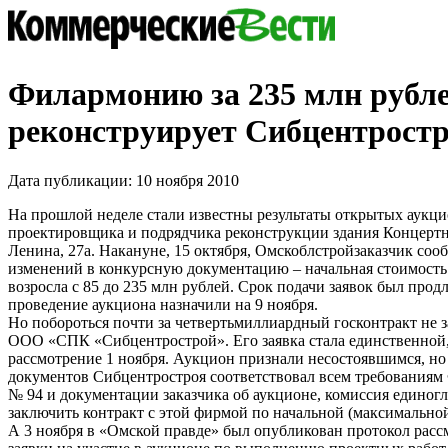
Филармонию за 235 млн рубл
реконструирует Сибцентрост
Дата публикации: 10 ноября 2010
На прошлой неделе стали известны результаты открытых аукци
проектировщика и подрядчика реконструкции здания Концертн
Ленина, 27а. Накануне, 15 октября, Омскоблстройзаказчик соо
изменений в конкурсную документацию – начальная стоимость
возросла с 85 до 235 млн рублей. Срок подачи заявок был продл
проведение аукциона назначили на 9 ноября.
Но побороться почти за четвертьмиллиардный госконтракт не з
ООО «СПК «Сибцентрострой». Его заявка стала единственной
рассмотрение 1 ноября. Аукцион признали несостоявшимся, но
документов Сибцентростроя соответствовал всем требованиям 
№ 94 и документации заказчика об аукционе, комиссия единог
заключить контракт с этой фирмой по начальной (максимальной
А 3 ноября в «Омской правде» был опубликован протокол расс