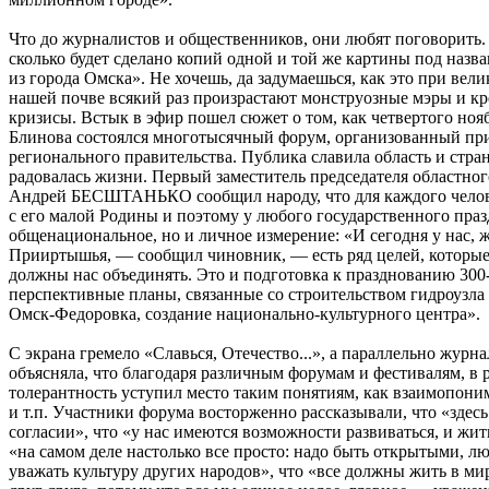
Что до журналистов и общественников, они любят поговорить.
сколько будет сделано копий одной и той же картины под назв
из города Омска». Не хочешь, да задумаешься, как это при вел
нашей почве всякий раз произрастают монструозные мэры и к
кризисы. Встык в эфир пошел сюжет о том, как четвертого но
Блинова состоялся многотысячный форум, организованный пр
регионального правительства. Публика славила область и страну
радовалась жизни. Первый заместитель председателя областног
Андрей БЕСШТАНЬКО сообщил народу, что для каждого челове
с его малой Родины и поэтому у любого государственного праз
общенациональное, но и личное измерение: «И сегодня у нас,
Прииртышья, — сообщил чиновник, — есть ряд целей, которые,
должны нас объединять. Это и подготовка к празднованию 300-
перспективные планы, связанные со строительством гидроузла
Омск-Федоровка, создание национально-культурного центра».
С экрана гремело «Славься, Отечество...», а параллельно жу
объясняла, что благодаря различным форумам и фестивалям, в 
толерантность уступил место таким понятиям, как взаимопоним
и т.п. Участники форума восторженно рассказывали, что «здесь
согласии», что «у нас имеются возможности развиваться, и жит
«на самом деле настолько все просто: надо быть открытыми, л
уважать культуру других народов», что «все должны жить в мир