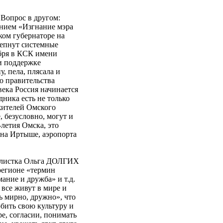
 Вопрос в другом:
анием «Изгнание мэра
иком губернаторе на
репнут системные
ября в КСК имени
и поддержке
, пела, плясала и
о правительства
ка Россия начинается
дника есть не только
 жителей Омского
 безусловно, могут и
летия Омска, это
 на Иртыше, аэропорта
рналистка Ольга ДОЛГИХ
регионе «термин
ание и дружба» и т.д.
 все живут в мире и
ь мирно, дружно», что
юбить свою культуру и
е, согласии, понимать