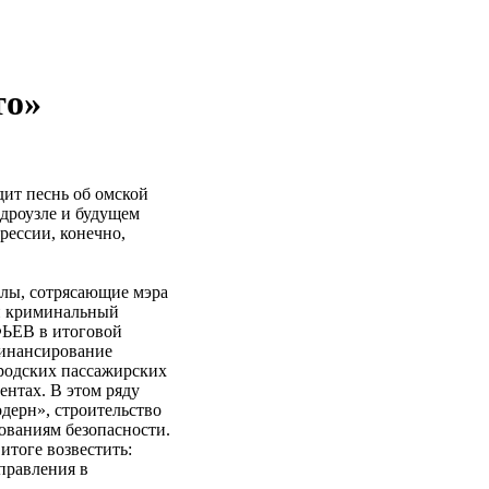
то»
дит песнь об омской
идроузле и будущем
рессии, конечно,
лы, сотрясающие мэра
ый криминальный
ФЬЕВ в итоговой
финансирование
ородских пассажирских
нтах. В этом ряду
ерн», строительство
ованиям безопасности.
итоге возвестить:
правления в