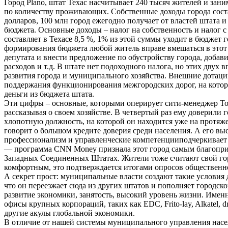
Город Plano, штат Техас насчитывает 240 тысяч жителей и зан
по количеству проживающих. Собственные доходы города сост
долларов, 100 млн город ежегодно получает от властей штата и
бюджета. Основные доходы – налог на собственность и налог с
составляет в Техасе 8,5 %, 1% из этой суммы уходит в бюджет г
формирования бюджета любой житель вправе вмешаться в этот 
депутата и внести предложение по обустройству города, добав
расходов и т.д. В штате нет подоходного налога, но этих двух 
развития города и муниципального хозяйства. Внешние дотац
поддержания функционирования межгородских дорог, на кото
деньги из бюджета штата.
Эти цифры – основные, которыми оперирует сити-менеджер 
рассказывая о своем хозяйстве. В четвертый раз ему доверили 
хлопотную должность, на которой он находится уже на протяже
говорит о большом кредите доверия среди населения. А его вы
профессионализм и управленческие компетенцииподчеркивает
— программа CNN Money признала этот город самым благопри
Западных Соединенных Штатах. Жители тоже считают свой го
комфортным, это подтверждается итогами опросов общественн
А секрет прост: муниципальные власти создают такие условия д
что он переезжает сюда из других штатов и пополняет городск
развитие экономики, занятость, высокий уровень жизни. Имен
офисы крупных корпораций, таких как EDC, Frito-lay, Alkatel, d
другие акулы глобальной экономики.
В отличие от нашей системы муниципального управления насе