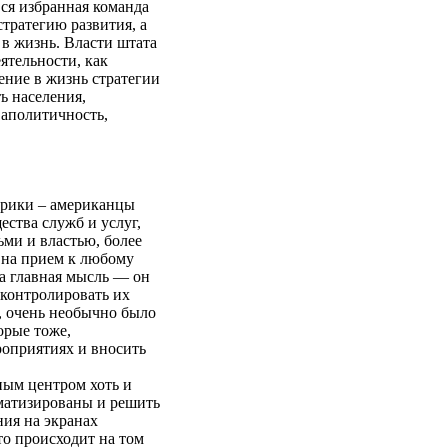
Вся избранная команда
стратегию развития, а
в жизнь. Власти штата
ятельности, как
ние в жизнь стратегии
ь населения,
аполитичность,
ерики – американцы
ества служб и услуг,
ми и властью, более
 на прием к любому
на главная мысль — он
 контролировать их
, очень необычно было
орые тоже,
роприятиях и вносить
ым центром хоть и
оматизированы и решить
ия на экранах
о происходит на том