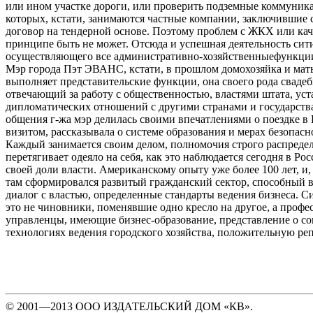
или ином участке дороги, или проверить подземные коммуник
которых, кстати, занимаются частные компании, заключившие
договор на тендерной основе. Поэтому проблем с ЖКХ или кач
принципе быть не может. Отсюда и успешная деятельность сит
осуществляющего все административно-хозяйственныефункци
Мэр города Пэт ЭВАНС, кстати, в прошлом домохозяйка и мать
выполняет представительские функции, она своего рода свадеб
отвечающий за работу с общественностью, властями штата, ус
дипломатических отношений с другими странами и государств
общения г-жа мэр делилась своими впечатлениями о поездке в
визитом, рассказывала о системе образования и мерах безопасн
Каждый занимается своим делом, полномочия строго распредел
перетягивает одеяло на себя, как это наблюдается сегодня в Ро
своей доли власти. Американскому опыту уже более 100 лет, и, 
там сформировался развитый гражданский сектор, способный 
диалог с властью, определенные стандарты ведения бизнеса.
это не чиновники, поменявшие одно кресло на другое, а проф
управленцы, имеющие бизнес-образование, представление о с
технологиях ведения городского хозяйства, положительную ре
© 2001—2013 ООО ИЗДАТЕЛЬСКИЙ ДОМ «КВ».