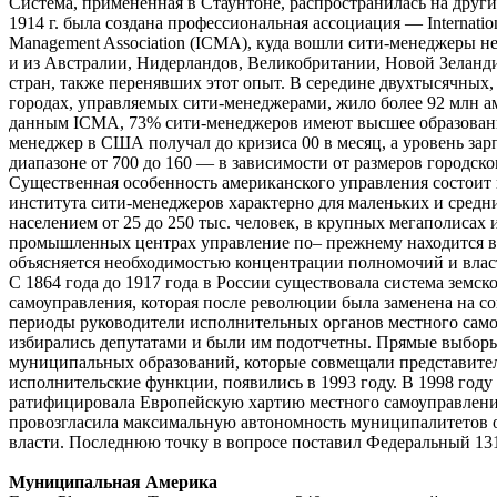
Система, примененная в Стаунтоне, распространилась на друг
1914 г. была создана профессиональная ассоциация — Internation
Management Association (ICMA), куда вошли сити-менеджеры не
и из Австралии, Нидерландов, Великобритании, Новой Зеланди
стран, также перенявших этот опыт. В середине двухтысячных
городах, управляемых сити-менеджерами, жило более 92 млн а
данным ICMA, 73% сити-менеджеров имеют высшее образовани
менеджер в США получал до кризиса 00 в месяц, а уровень зарп
диапазоне от 700 до 160 — в зависимости от размеров городско
Существенная особенность американского управления состоит в
института сити-менеджеров характерно для маленьких и средни
населением от 25 до 250 тыс. человек, в крупных мегаполисах 
промышленных центрах управление по– прежнему находится в 
объясняется необходимостью концентрации полномочий и власт
С 1864 года до 1917 года в России существовала система земск
самоуправления, которая после революции была заменена на со
периоды руководители исполнительных органов местного сам
избирались депутатами и были им подотчетны. Прямые выбор
муниципальных образований, которые совмещали представите
исполнительские функции, появились в 1993 году. В 1998 году
ратифицировала Европейскую хартию местного самоуправления
провозгласила максимальную автономность муниципалитетов о
власти. Последнюю точку в вопросе поставил Федеральный 131-
Муниципальная Америка