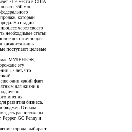
имает 71-е место в США
авляют 350 млн
 федерального
 продаж, который
орода. На стадии
процесс через своего
ить необходимые статьи
вполне достаточно для
ии касаются лишь
рые поступают целевые
Томас МУЛЕНБЭК,
горожане эту
нии 17 лет, что
сокий
 еще один яркий факт
ятным для жизни в
род очень
ого мнения.
ля развития бизнеса,
ой бюджет. Отсюда –
но здесь расположены
r. Pepper, GC Penny и
ление города выбирает