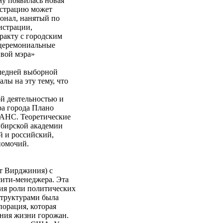
му появилась новая
истрацию может
онал, нанятый по
истрации,
ракту с городским
 церемониальные
ивой мэра»
следней выборной
лы на эту тему, что
й деятельностью и
а города Плано
ВАНС. Теоретические
ибирской академии
й и российский,
номочий.
ат Вирджиния) с
сити-менеджера. Эта
ия роли политических
структурами была
порация, которая
ния жизни горожан.