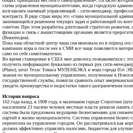
общих принципах местного самоуправления», согласно которо
схема управления муниципалитетами, когда городскую админ
возглавлять наемный управляющий – сити-менеджер, професси
контракту. В ряде стран мира это «глава муниципальной админ
занимающийся решением текущих задач и работающий по конт
советом. При этом разработка длительной стратегии развития,
функции и связь с вышестоящими органами является прерогат
(Википедия).
Пока наш областной центр чаша сия миновала но в период по
кампании мэра и после нее в СМИ все чаще появляются материа
само по себе симптоматично.
Во время стажировки в США мне довелось познакомиться с это
получить информацию буквально из первых рук сити-менеджер
(Plano), штат Техас Томаса МУЛЕНБЭКА и мэра города Пэт Э
знания по муниципальному управлению, полученные в Новос
государственной службы, помогли сравнить опыт американски
увидеть преимущества и недостатки такого разграничения пол
История вопроса
102 года назад, в 1908 году, в маленьком городе Стаунтоне (шт
населением 23 тысячи человек местные власти решили нанять 
система была предложена ведущими бизнесменами для снижен
партий в жизни муниципалитета. Система управления бизнес-
перенесена на управление городом. Он рассматривался как кор
должна эффективно управлять налогами, бюджетом для улучше