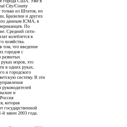
ие города США. Уже в
al City/County
 только из Штатов, но
и, Бразилии и других
, по данным ICMA, в
мериканцев. По
е. Средний сити-
лат колеблется в
го хозяйства.
 том, что введение
х городов с
и развитых
руках мэров, это
и в одних руках.
ого и городского
ветскую систему. В эти
оуправления
ы руководителей
льские и
 Россия
, которая
т государственной
й закон 2003 года.