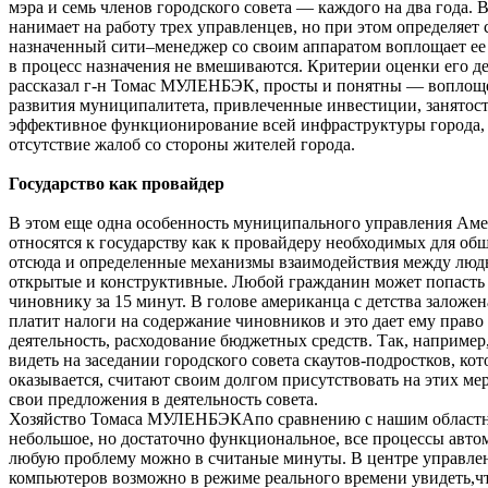
мэра и семь членов городского совета — каждого на два года. 
нанимает на работу трех управленцев, но при этом определяет 
назначенный сити–менеджер со своим аппаратом воплощает ее 
в процесс назначения не вмешиваются. Критерии оценки его де
рассказал г-н Томас МУЛЕНБЭК, просты и понятны — воплоще
развития муниципалитета, привлеченные инвестиции, занятост
эффективное функционирование всей инфраструктуры города, 
отсутствие жалоб со стороны жителей города.
Государство как провайдер
В этом еще одна особенность муниципального управления Ам
относятся к государству как к провайдеру необходимых для общ
отсюда и определенные механизмы взаимодействия между людь
открытые и конструктивные. Любой гражданин может попасть
чиновнику за 15 минут. В голове американца с детства заложе
платит налоги на содержание чиновников и это дает ему право
деятельность, расходование бюджетных средств. Так, например
видеть на заседании городского совета скаутов-подростков, кот
оказывается, считают своим долгом присутствовать на этих ме
свои предложения в деятельность совета.
Хозяйство Томаса МУЛЕНБЭКАпо сравнению с нашим областн
небольшое, но достаточно функциональное, все процессы авт
любую проблему можно в считаные минуты. В центре управлен
компьютеров возможно в режиме реального времени увидеть,чт