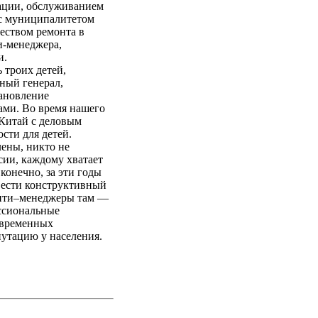
ации, обслуживанием
 с муниципалитетом
еством ремонта в
и-менеджера,
и.
 троих детей,
ный генерал,
тановление
ами. Во время нашего
 Китай с деловым
ости для детей.
ены, никто не
ссии, каждому хватает
конечно, за эти годы
вести конструктивный
 Сити–менеджеры там —
ессиональные
овременных
путацию у населения.