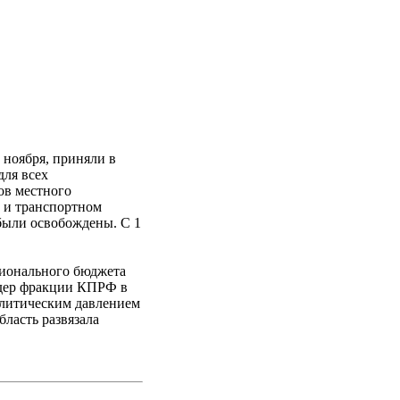
 ноября, приняли в
для всех
ов местного
о и транспортном
были освобождены. С 1
гионального бюджета
Лидер фракции КПРФ в
литическим давлением
бласть развязала