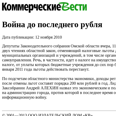
Война до последнего рубля
Дата публикации: 12 ноября 2010
Депутаты Законодательного собрания Омской области вчера, 11
двух чтениях областной закон, отменяющий налоговые льготы 
муниципальных организаций и учреждений, в том числе орган
самоуправления. Речь, в частности, идет о налоге на имуществ
налоге, от уплаты которых бюджетные учреждения до сих пор 
января 2011 года льготы действовать перестанут.
По подсчетам областного министерства экономики, доходы ре
после отмены льгот составят порядка 200 млн рублей в год. 
Заксобрании Андрей АЛЕХИН назвал это экономическим и по
на администрацию города, против которой в последнее время о
информационную войну.
© 2001—2013 ООО ИЗДАТЕЛЬСКИЙ ДОМ «КВ».