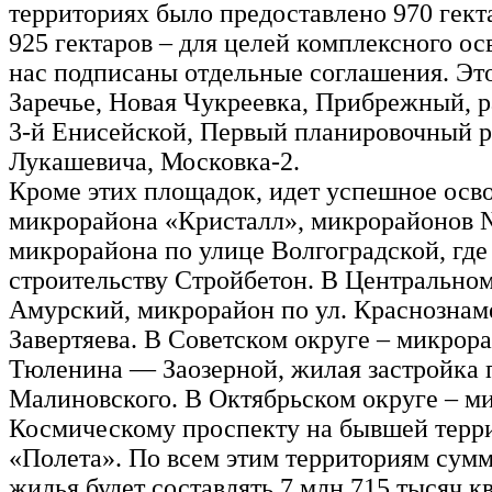
территориях было предоставлено 970 гекта
925 гектаров – для целей комплексного осв
нас подписаны отдельные соглашения. Э
Заречье, Новая Чукреевка, Прибрежный, р
3-й Енисейской, Первый планировочный р
Лукашевича, Московка-2.
Кроме этих площадок, идет успешное осв
микрорайона «Кристалл», микрорайонов №
микрорайона по улице Волгоградской, где
строительству Стройбетон. В Центральном
Амурский, микрорайон по ул. Краснознам
Завертяева. В Советском округе – микрор
Тюленина — Заозерной, жилая застройка 
Малиновского. В Октябрьском округе – м
Космическому проспекту на бывшей терр
«Полета». По всем этим территориям сум
жилья будет составлять 7 млн 715 тысяч к